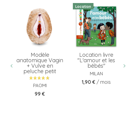
Location
Lo
ée
Modèle
Location livre
L
ée
anatomique Vagin
"L'amour et les
s
+ Vulve en
bébés"
peluche petit
TS
MILAN
C
Prix
1,90 €
/ mois
PAOMI
Prix
99 €