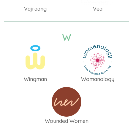
Vajraang
Vea
W
Wingman
Womanology
Wounded Women