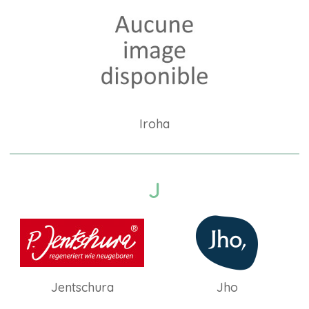
Iroha
J
Jentschura
Jho