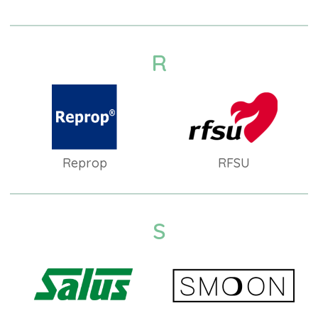
R
Reprop
RFSU
S