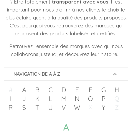
? Être totalement
transparent avec vous
. Il est
important pour nous d’offrir à nos clients le choix le
plus éclairé quant à la qualité des produits proposés.
C’est pourquoi vous retrouverez des marques qui
proposent des produits labelisés et certifiés.
Retrouvez l’ensemble des marques avec qui nous
collaborons juste ici, et découvrez leur histoire.
keyboard_arrow_up
NAVIGATION DE A À Z
A
B
C
D
E
F
G
H
#
I
J
K
L
M
N
O
P
Q
R
S
T
U
V
W
Y
X
Z
A