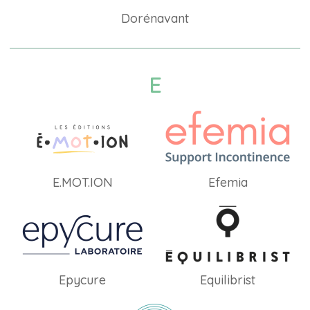
Dorénavant
E
E.MOT.ION
Efemia
Epycure
Equilibrist