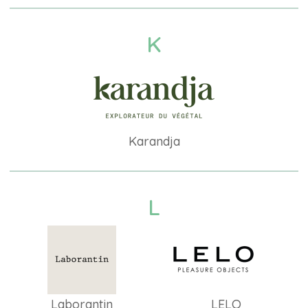
K
Karandja
L
Laborantin
LELO