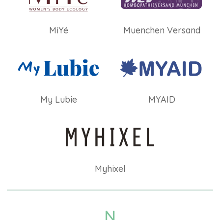
MiYé
Muenchen Versand
My Lubie
MYAID
Myhixel
N