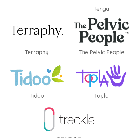
Tenga
Terraphy
The Pelvic People
Tidoo
Topla