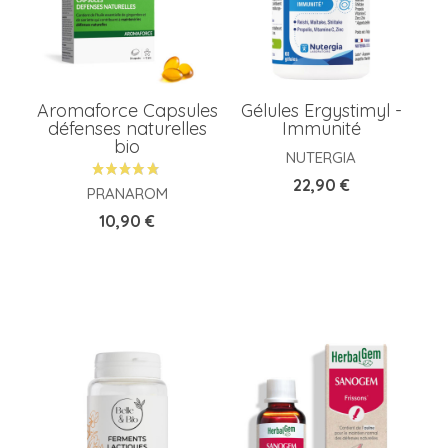
Aromaforce Capsules
Gélules Ergystimyl -
défenses naturelles
Immunité
bio
NUTERGIA
Prix
22,90 €
PRANAROM
Prix
10,90 €