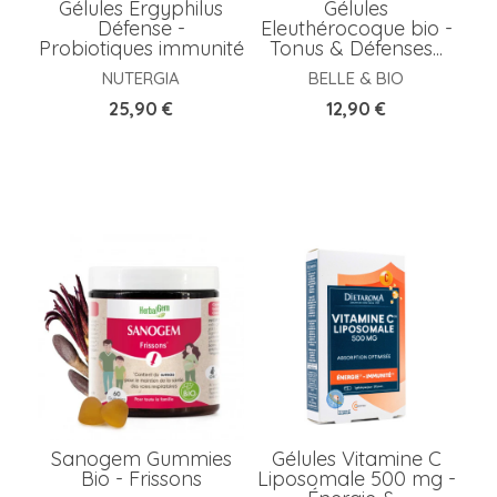
Gélules Ergyphilus
Gélules
Défense -
Eleuthérocoque bio -
Probiotiques immunité
Tonus & Défenses...
NUTERGIA
BELLE & BIO
Prix
Prix
25,90 €
12,90 €
Sanogem Gummies
Gélules Vitamine C
Bio - Frissons
Liposomale 500 mg -