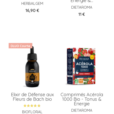
Énergie &...
HERBALGEM
DIETAROMA
Prix
16,90 €
Prix
11 €
DLUO Courte
Elixir de Défense aux
Comprimés Acérola
Fleurs de Bach bio
1000 Bio - Tonus &
Énergie
DIETAROMA
BIOFLORAL