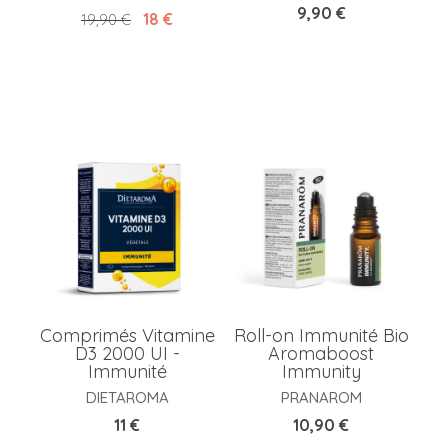
Prix
9,90 €
Prix de base
Prix
18 €
19,90 €
Comprimés Vitamine
Roll-on Immunité Bio
D3 2000 UI -
Aromaboost
Immunité
Immunity
DIETAROMA
PRANAROM
Prix
Prix
11 €
10,90 €