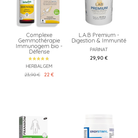
Complexe
L.A.B Premium -
Gemmothérapie
Digestion & Immunité
Immunogem bio -
PARINAT
Défense
Prix
29,90 €
HERBALGEM
Prix de base
Prix
22 €
23,90 €