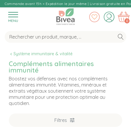
Commande avant 15h = Expédition le jour même | Livraison gratuite en Poi
MENU
0
Système immunitaire & vitalité
Compléments alimentaires
immunité
Boostez vos défenses avec nos compléments
alimentaires immunité. Vitamines, minéraux et
extraits végétaux soutiennent votre système
immunitaire pour une protection optimale au
quotidien.
Filtres
T