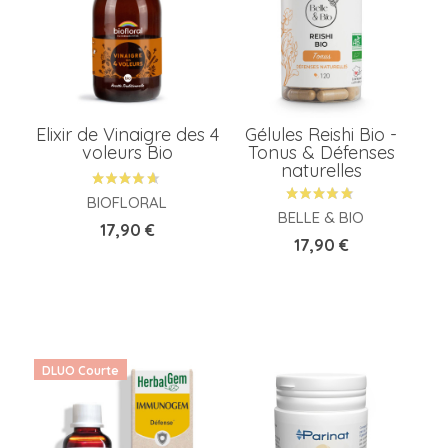
Elixir de Vinaigre des 4
Gélules Reishi Bio -
voleurs Bio
Tonus & Défenses
naturelles
BIOFLORAL
BELLE & BIO
Prix
17,90 €
Prix
17,90 €
DLUO Courte