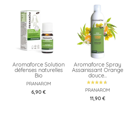
A
P
Aromaforce Solution
Aromaforce Spray
P
défenses naturelles
Assainissant Orange
Bio
douce...
PRANAROM
PRANAROM
Prix
M
6,90 €
Prix
11,90 €