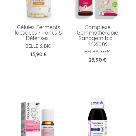
Gélules Ferments
Complexe
lactiques - Tonus &
Gemmothérapie
Défenses...
Sanogem bio -
Frissons
BELLE & BIO
HERBALGEM
Prix
13,90 €
Prix
23,90 €