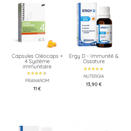
Capsules Oléocaps +
Ergy D - Immunité &
4 Système
Ossature
immunitaire
NUTERGIA
PRANAROM
Prix
13,90 €
Prix
11 €