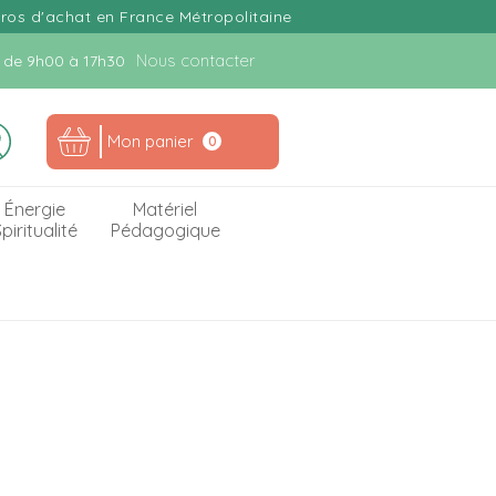
uros d'achat en France Métropolitaine
Nous contacter
n. de 9h00 à 17h30
Mon panier
0
Énergie
Matériel
piritualité
Pédagogique