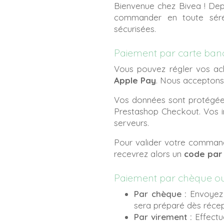
Bienvenue chez Bivea ! Dep
commander en toute sérén
sécurisées.
Paiement par carte banc
Vous pouvez régler vos ach
Apple Pay
. Nous acceptons
Vos données sont protégées 
Prestashop Checkout. Vos in
serveurs.
Pour valider votre command
recevrez alors un
code par
Paiement par chèque ou
Par chèque :
Envoyez v
sera préparé dès récept
Par virement :
Effectu