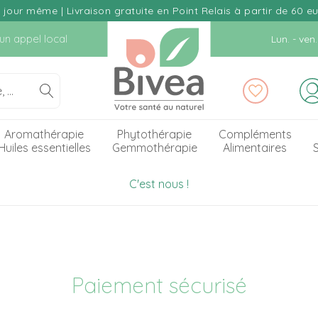
our même | Livraison gratuite en Point Relais à partir de 60 e
d'un appel local
Lun. - ve
Aromathérapie
Phytothérapie
Compléments
Huiles essentielles
Gemmothérapie
Alimentaires
S
C'est nous !
Paiement sécurisé