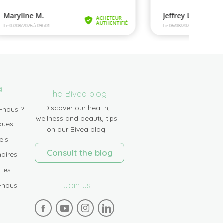
a
The Bivea blog
Discover our health,
-nous ?
wellness and beauty tips
ques
on our Bivea blog.
els
Consult the blog
aires
tes
Join us
-nous