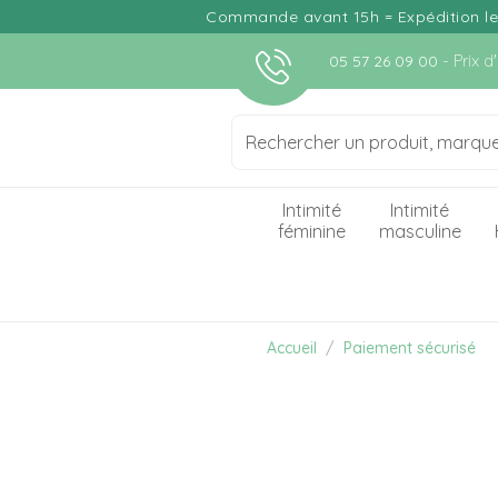
Commande avant 15h = Expédition le j
- Prix 
05 57 26 09 00
Intimité
Intimité
féminine
masculine
Accueil
Paiement sécurisé