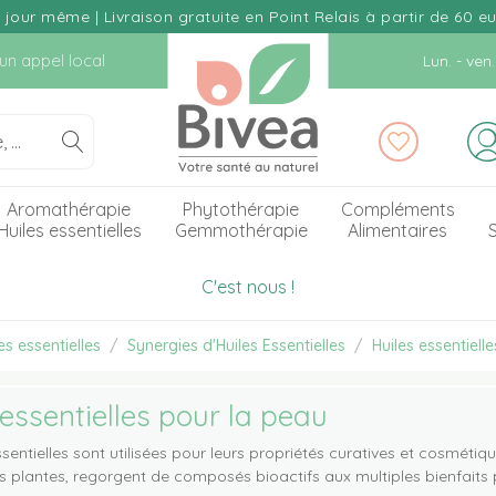
our même | Livraison gratuite en Point Relais à partir de 60 e
d'un appel local
Lun. - ve
Aromathérapie
Phytothérapie
Compléments
Huiles essentielles
Gemmothérapie
Alimentaires
S
C'est nous !
s essentielles
Synergies d'Huiles Essentielles
Huiles essentiell
 essentielles pour la peau
ssentielles sont utilisées pour leurs propriétés curatives et cosméti
s plantes, regorgent de composés bioactifs aux multiples bienfaits 