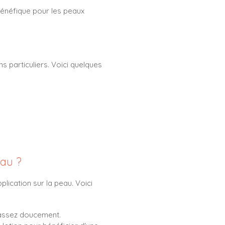
 bénéfique pour les peaux
s particuliers. Voici quelques
eau ?
lication sur la peau. Voici
massez doucement.