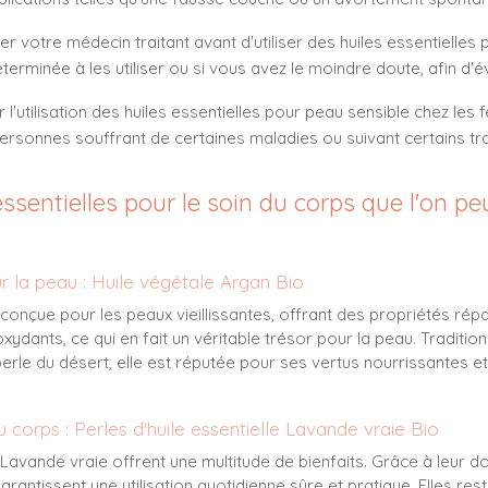
ter votre médecin traitant avant d'utiliser des huiles essentielles
erminée à les utiliser ou si vous avez le moindre doute, afin d'évi
l'utilisation des huiles essentielles pour peau sensible chez les f
ersonnes souffrant de certaines maladies ou suivant certains tr
essentielles pour le soin du corps que l'on pe
ur la peau : Huile végétale Argan Bio
conçue pour les peaux vieillissantes, offrant des propriétés répar
oxydants, ce qui en fait un véritable trésor pour la peau. Tradition
 du désert, elle est réputée pour ses vertus nourrissantes et r
du corps : Perles d'huile essentielle Lavande vraie Bio
e Lavande vraie
offrent une multitude de bienfaits. Grâce à leur d
arantissent une utilisation quotidienne sûre et pratique. Elles re