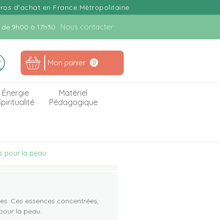
uros d'achat en France Métropolitaine
Nous contacter
n. de 9h00 à 17h30
Mon panier
0
Énergie
Matériel
piritualité
Pédagogique
es pour la peau
ques. Ces essences concentrées,
pour la peau.