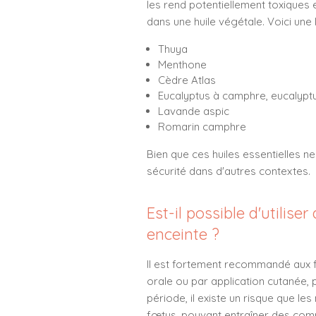
les rend potentiellement toxiques
dans une huile végétale. Voici une l
Thuya
Menthone
Cèdre Atlas
Eucalyptus à camphre, eucalypt
Lavande aspic
Romarin camphre
Bien que ces huiles essentielles n
sécurité dans d'autres contextes.
Est-il possible d'utilis
enceinte ?
Il est fortement recommandé aux fe
orale ou par application cutanée, 
période, il existe un risque que le
fœtus, pouvant entraîner des comp