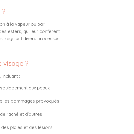
 ?
ion à la vapeur ou par
es esters, qui leur confèrent
es, régulant divers processus
e visage ?
incluant :
un soulagement aux peaux
ontre les dommages provoqués
e l'acné et d'autres
 des plaies et des lésions