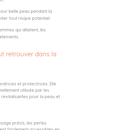
 pour belle peau pendant la
ter tout risque potentiel.
emmes qui allaitent, les
aitements.
ut retrouver dans la
atrices et protectrices. Elle
nellement utilisée par les
evitalisantes pour la peau et
osage précis, les perles
stent facilement accessibles en