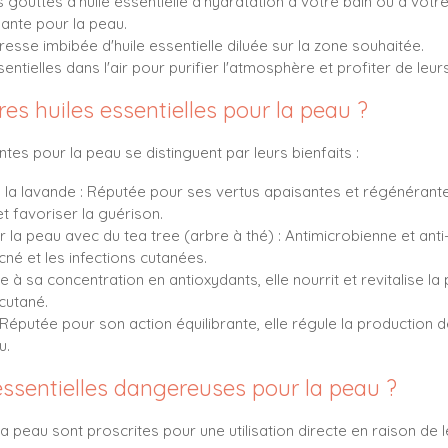
gouttes d'huile essentielle d'hydratation à votre bain ou à votre
sante pour la peau.
esse imbibée d'huile essentielle diluée sur la zone souhaitée.
sentielles dans l'air pour purifier l'atmosphère et profiter de leu
res huiles essentielles pour la peau ?
antes pour la peau se distinguent par leurs bienfaits :
 à la lavande : Réputée pour ses vertus apaisantes et régénérante
et favoriser la guérison.
r la peau avec du tea tree (arbre à thé) : Antimicrobienne et anti
cné et les infections cutanées.
e à sa concentration en antioxydants, elle nourrit et revitalise la 
 cutané.
: Réputée pour son action équilibrante, elle régule la production
u.
 essentielles dangereuses pour la peau ?
la peau sont proscrites pour une utilisation directe en raison de l