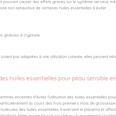
 et pouvant causer des effets graves sur le système nerveux, mê
iste non exhaustive de certaines huiles essentielles à éviter :
us globulus à cryptone
e soient pas adaptées à une utilisation cutanée, elles peuvent néa
er des huiles essentielles pour peau sensible
mmes enceintes d'éviter l'utilisation des huiles essentielles pour
particulièrement au cours des trois premiers mois de grossesse. 
s molécules des huiles essentielles traversent le placenta et aff
lications telles qu'une fausse couche ou un avortement spontan