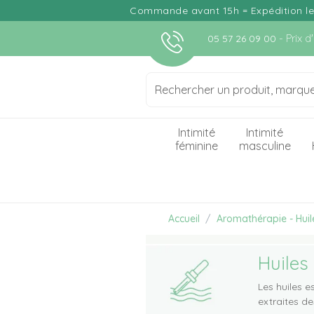
Commande avant 15h = Expédition le j
- Prix 
05 57 26 09 00
Intimité
Intimité
féminine
masculine
Accueil
Aromathérapie - Huile
Huiles
Les huiles e
extraites de