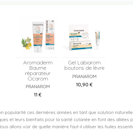
Aromaderm
Gel Labiarom
Baume
boutons de lèvre
réparateur
PRANAROM
Cicarom
Prix
10,90 €
PRANAROM
Prix
11 €
en popularité ces dernières années en tant que solution naturell
ques et leurs bienfaits pour la santé cutanée en font des alliée
ous allons voir de quelle manière faut-il utiliser les huiles essent