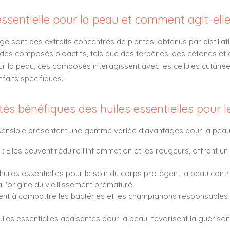
essentielle pour la peau et comment agit-elle
age sont des extraits concentrés de plantes, obtenus par distillat
t des composés bioactifs, tels que des terpènes, des cétones et d
ur la peau, ces composés interagissent avec les cellules cutané
faits spécifiques.
tés bénéfiques des huiles essentielles pour l
sensible présentent une gamme variée d'avantages pour la peau, 
 :
Elles peuvent réduire l'inflammation et les rougeurs, offrant 
huiles essentielles pour le soin du corps protègent la peau c
à l'origine du vieillissement prématuré.
dent à combattre les bactéries et les champignons responsables d
iles essentielles apaisantes pour la peau, favorisent la guérison