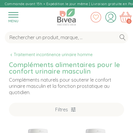
Commande avant 15h = Expédition le jour même | Livraison gratuite en Poi
MENU
0
Traitement incontinence urinaire homme
Compléments alimentaires pour le
confort urinaire masculin
Compléments naturels pour soutenir le confort
urinaire masculin et la fonction prostatique au
quotidien.
Filtres
T