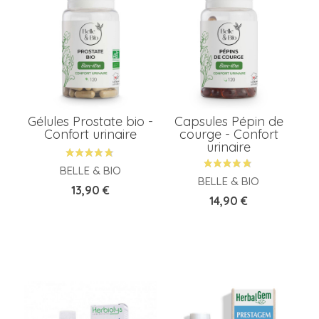
A
P
Gélules Prostate bio -
Capsules Pépin de
P
Confort urinaire
courge - Confort
urinaire
BELLE & BIO
BELLE & BIO
M
Prix
13,90 €
Prix
14,90 €