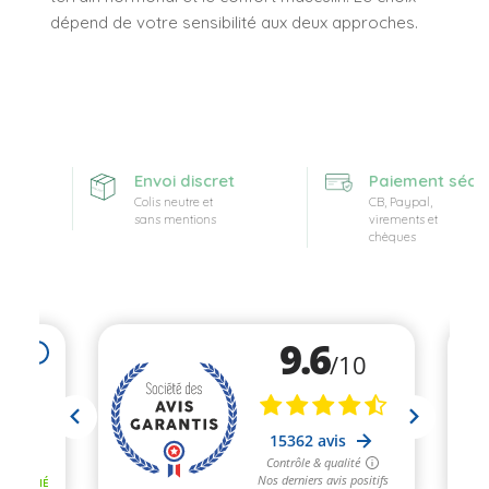
dépend de votre sensibilité aux deux approches.
te
Envoi discret
Paiement sécuri
Colis neutre et
CB, Paypal,
sans mentions
virements et
chèques