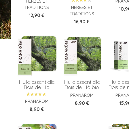
HERBES ET
PRAN
HERBES ET
TRADITIONS
Prix
10,9
TRADITIONS
Prix
12,90 €
Prix
16,90 €
Huile essentielle
Huile essentielle
Huile ess
Bois de Ho
Bois de Hô bio
Bois de 
PRANAROM
PRAN
PRANAROM
Prix
Prix
8,90 €
15,9
Prix
8,90 €