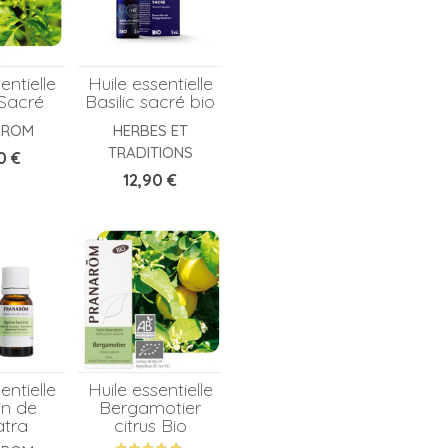
entielle
Huile essentielle
 Sacré
Basilic sacré bio
AROM
HERBES ET
TRADITIONS
0 €
Prix
12,90 €
entielle
Huile essentielle
in de
Bergamotier
tra
citrus Bio