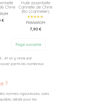
entielle
Huile essentielle
de Chine
Cannelle de Chine
Bio (cannelier)
AROM
0 €
PRANAROM
Prix
7,90 €
Page suivante
té… et on y reste par
etrouver parmi les nombreux
ce ?
n des normes rigoureuses, sans
quable, idéale pour les