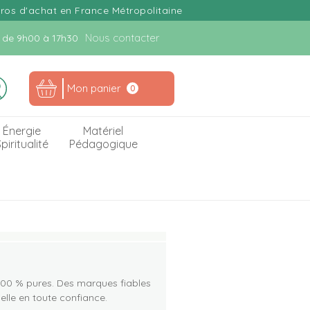
uros d'achat en France Métropolitaine
Nous contacter
n. de 9h00 à 17h30
Mon panier
0
Énergie
Matériel
piritualité
Pédagogique
 100 % pures. Des marques fiables
lle en toute confiance.