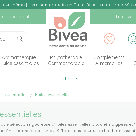
our même | Livraison gratuite en Point Relais à partir de 60 e
d'un appel local
Lun. - ve
Aromathérapie
Phytothérapie
Compléments
Huiles essentielles
Gemmothérapie
Alimentaires
S
C'est nous !
s essentielles
Huiles essentielles
essentielles
otre sélection rigoureuse d’huiles essentielles bio, chémotypées et
rôm, Karandja ou Herbes & Traditions pour un achat huile essentie