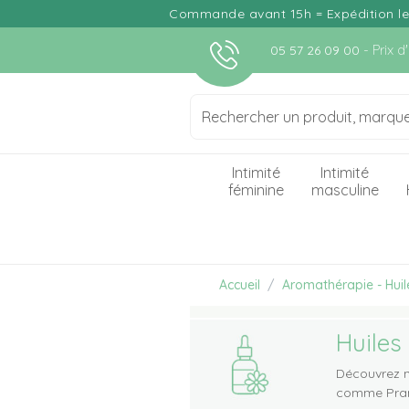
Commande avant 15h = Expédition le j
- Prix 
05 57 26 09 00
Intimité
Intimité
féminine
masculine
Accueil
Aromathérapie - Huile
Huiles 
Découvrez n
comme Prana