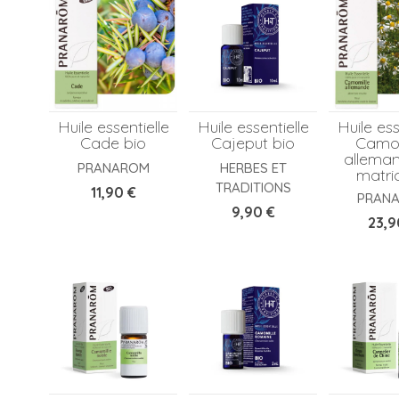
Huile essentielle
Huile essentielle
Huile ess
Cade bio
Cajeput bio
Camom
allema
PRANAROM
HERBES ET
matri
TRADITIONS
Prix
11,90 €
PRAN
Prix
9,90 €
Prix
23,9