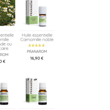
entielle
Huile essentielle
ille
Camomille noble
nde ou
caire
PRANAROM
AROM
Prix
16,90 €
0 €