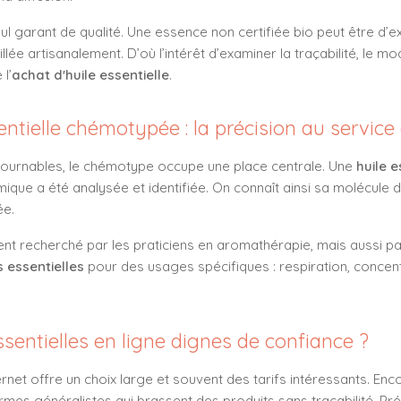
ul garant de qualité. Une essence non certifiée bio peut être d’exc
llée artisanalement. D’où l’intérêt d’examiner la traçabilité, le mod
l’
achat d'huile essentielle
.
sentielle chémotypée : la précision au service 
ontournables, le chémotype occupe une place centrale. Une
huile 
ique a été analysée et identifiée. On connaît ainsi sa molécule
ée.
ent recherché par les praticiens en aromathérapie, mais aussi par 
 essentielles
pour des usages spécifiques : respiration, concent
ssentielles en ligne dignes de confiance ?
ernet offre un choix large et souvent des tarifs intéressants. Enco
ormes généralistes qui brassent des produits sans traçabilité. Pr