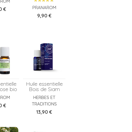
AROM
PRANAROM
0 €
Prix
9,90 €
entielle
Huile essentielle
rose bio
Bois de Siam
AROM
HERBES ET
TRADITIONS
0 €
Prix
13,90 €