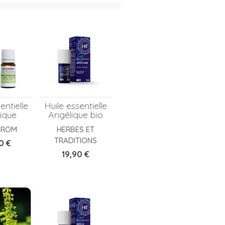
entielle
Huile essentielle
ique
Angélique bio
AROM
HERBES ET
TRADITIONS
0 €
Prix
19,90 €