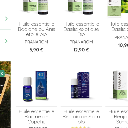
chevron_right
Huile essentielle
Huile essentielle
Huile ess
Badiane ou Anis
Basilic exotique
Basilic
étoilé bio
Bio
PRAN
chevron_right
PRANAROM
PRANAROM
Prix
10,9
Prix
Prix
6,90 €
12,90 €
Huile essentielle
Huile essentielle
Huile ess
Baume de
Benjoin de Siam
Benjo
Copahu
bio
Suma