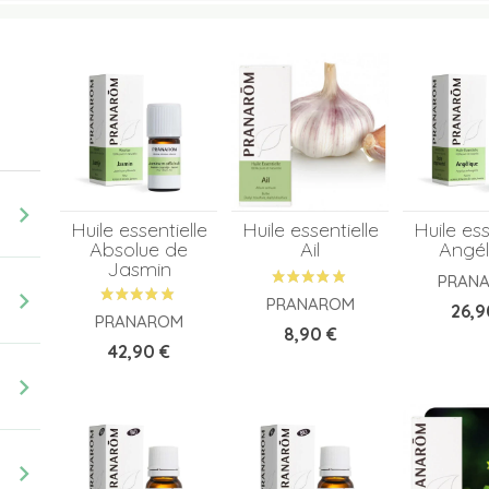
chevron_right
Huile essentielle
Huile essentielle
Huile ess
Absolue de
Ail
Angél
Jasmin
PRAN
chevron_right
PRANAROM
Prix
26,9
PRANAROM
Prix
8,90 €
Prix
42,90 €
chevron_right
chevron_right