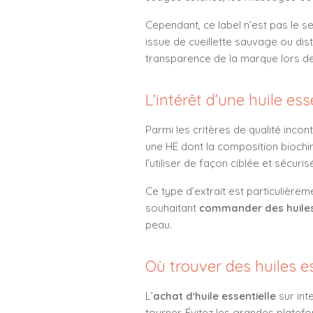
Cependant, ce label n’est pas le se
issue de cueillette sauvage ou disti
transparence de la marque lors de 
L’intérêt d’une huile es
Parmi les critères de qualité inc
une HE dont la composition biochim
l’utiliser de façon ciblée et sécuris
Ce type d’extrait est particulièrem
souhaitant
commander des huiles
peau.
Où trouver des huiles e
L’
achat d'huile essentielle
sur int
tourner. Évitez les grandes platef