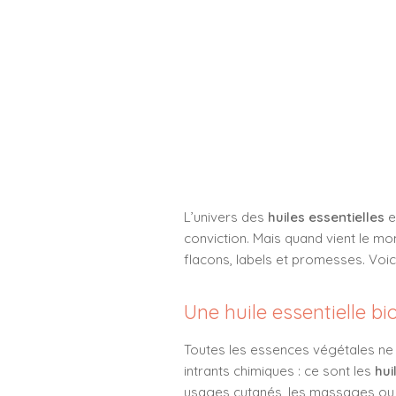
L’univers des
huiles essentielles
e
conviction. Mais quand vient le m
flacons, labels et promesses. Voici
Une huile essentielle bi
Toutes les essences végétales ne 
intrants chimiques : ce sont les
hui
usages cutanés, les massages ou l