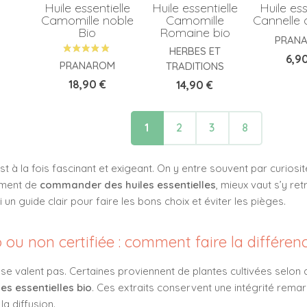
Huile essentielle
Huile essentielle
Huile ess
Camomille noble
Camomille
Cannelle 
Bio
Romaine bio
PRAN
HERBES ET
Prix
6,9
PRANAROM
TRADITIONS
Prix
Prix
18,90 €
14,90 €
1
2
3
8
st à la fois fascinant et exigeant. On y entre souvent par curiosi
oment de
commander des huiles essentielles
, mieux vaut s’y r
 un guide clair pour faire les bons choix et éviter les pièges.
o ou non certifiée : comment faire la différen
se valent pas. Certaines proviennent de plantes cultivées selo
les essentielles bio
. Ces extraits conservent une intégrité remar
a diffusion.