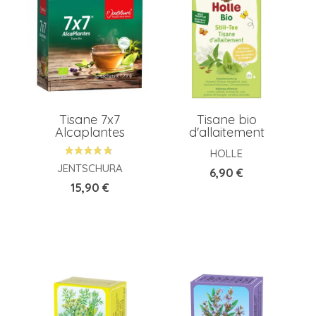
P
Tisane 7x7
Tisane bio
Alcaplantes
d'allaitement
HOLLE
JENTSCHURA
Prix
6,90 €
Prix
15,90 €