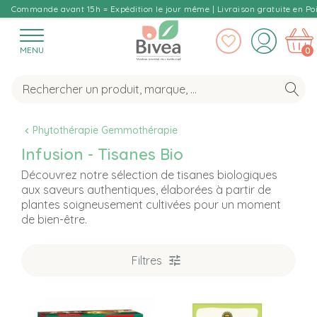
Commande avant 15h = Expédition le jour même | Livraison gratuite en Poi
MENU
0
Phytothérapie Gemmothérapie
Infusion - Tisanes Bio
Découvrez notre sélection de tisanes biologiques
aux saveurs authentiques, élaborées à partir de
plantes soigneusement cultivées pour un moment
de bien-être.
Filtres
B