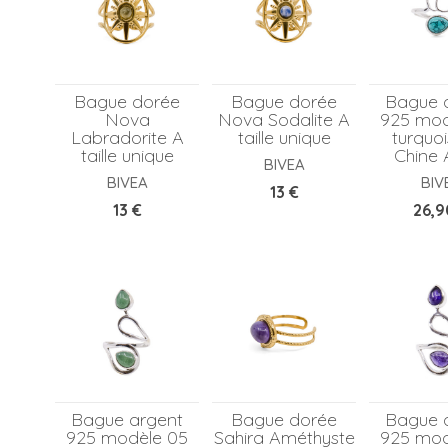
Bague dorée
Bague dorée
Bague 
Nova
Nova Sodalite A
925 mod
Labradorite A
taille unique
turquo
taille unique
Chine 
BIVEA
BIVEA
BIV
Prix
13 €
Prix
Prix
13 €
26,9
Bague argent
Bague dorée
Bague 
925 modèle 05
Sahira Améthyste
925 mod