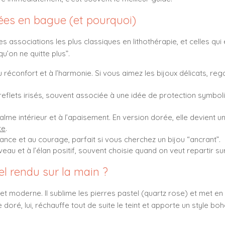
mées en bague (et pourquoi)
es associations les plus classiques en lithothérapie, et celles qu
u’on ne quitte plus”.
u réconfort et à l’harmonie. Si vous aimez les bijoux délicats, re
eflets irisés, souvent associée à une idée de protection symbo
alme intérieur et à l’apaisement. En version dorée, elle devient 
te
.
ance et au courage, parfait si vous cherchez un bijou “ancrant”.
eau et à l’élan positif, souvent choisie quand on veut repartir s
el rendu sur la main ?
et moderne. Il sublime les pierres pastel (quartz rose) et met en
doré, lui, réchauffe tout de suite le teint et apporte un style boh