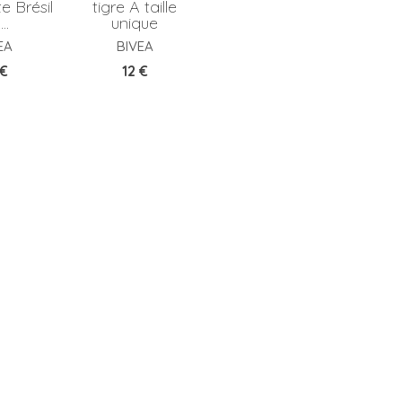
e Brésil
tigre A taille
..
unique
EA
BIVEA
x
Prix
 €
12 €