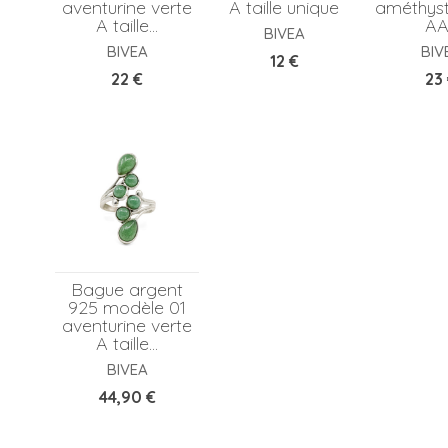
aventurine verte
A taille unique
améthyst
A taille...
AA.
BIVEA
BIVEA
BIV
Prix
12 €
Prix
Pri
22 €
23
Bague argent
925 modèle 01
aventurine verte
A taille...
BIVEA
Prix
44,90 €