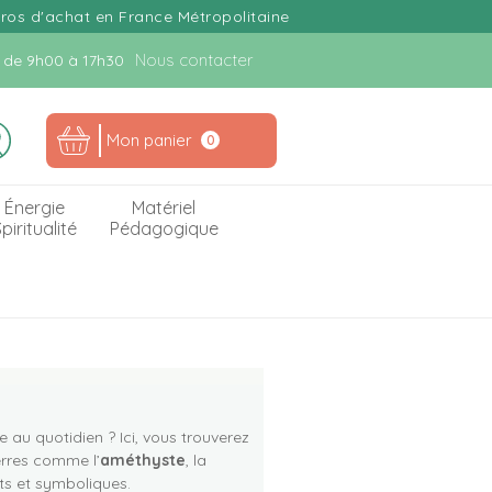
uros d'achat en France Métropolitaine
Nous contacter
n. de 9h00 à 17h30
Mon panier
0
Énergie
Matériel
piritualité
Pédagogique
 au quotidien ? Ici, vous trouverez
ierres comme l’
améthyste
, la
nts et symboliques.