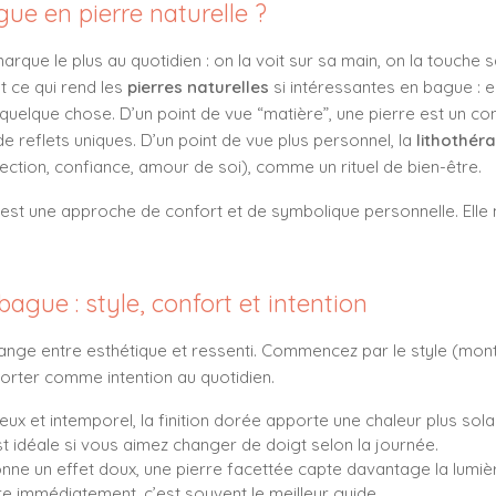
ue en pierre naturelle ?
arque le plus au quotidien : on la voit sur sa main, on la touche s
t ce qui rend les
pierres naturelles
si intéressantes en bague : 
 quelque chose. D’un point de vue “matière”, une pierre est un c
 de reflets uniques. D’un point de vue plus personnel, la
lithothéra
ection, confiance, amour de soi), comme un rituel de bien-être.
e est une approche de confort et de symbolique personnelle. Elle
ague : style, confort et intention
ange entre esthétique et ressenti. Commencez par le style (monture
orter comme intention au quotidien.
eux et intemporel, la finition dorée apporte une chaleur plus solai
t idéale si vous aimez changer de doigt selon la journée.
ne un effet doux, une pierre facettée capte davantage la lumiè
re immédiatement, c’est souvent le meilleur guide.