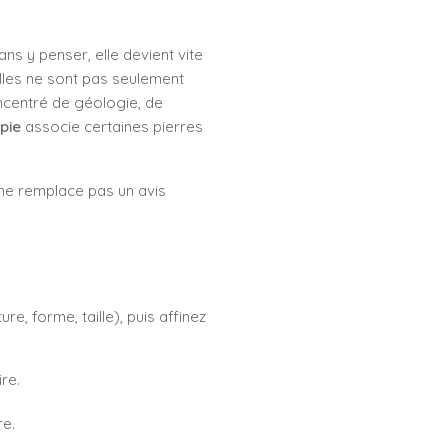
ans y penser, elle devient vite
elles ne sont pas seulement
oncentré de géologie, de
pie
associe certaines pierres
 ne remplace pas un avis
, forme, taille), puis affinez
re.
re.