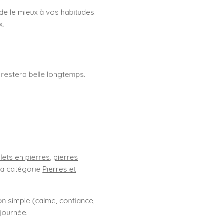
de le mieux à vos habitudes.
x.
 restera belle longtemps.
lets en pierres
,
pierres
 la catégorie
Pierres et
ion simple (calme, confiance,
journée.