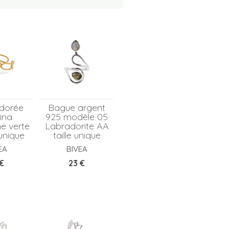
dorée
Bague argent
ina
925 modèle 05
ne verte
Labradorite AA
 unique
taille unique
EA
BIVEA
x
Prix
 €
23 €