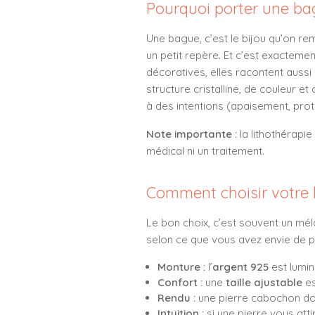
Pourquoi porter une bag
Une bague, c’est le bijou qu’on rem
un petit repère. Et c’est exactemen
décoratives, elles racontent aussi
structure cristalline, de couleur et
à des intentions (apaisement, prot
Note importante :
la lithothérapi
médical ni un traitement.
Comment choisir votre b
Le bon choix, c’est souvent un mél
selon ce que vous avez envie de p
Monture :
l’
argent 925
est lumin
Confort :
une
taille ajustable
es
Rendu :
une pierre cabochon don
Intuition :
si une pierre vous atti