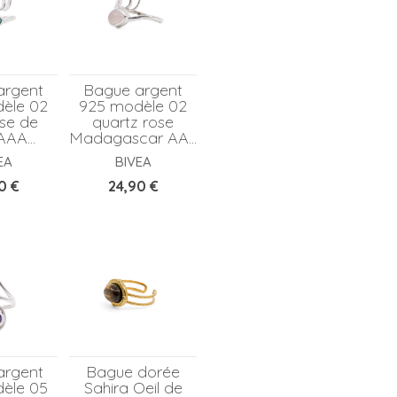
argent
Bague argent
èle 02
925 modèle 02
ise de
quartz rose
AAA...
Madagascar AA...
EA
BIVEA
Prix
0 €
24,90 €
argent
Bague dorée
èle 05
Sahira Oeil de