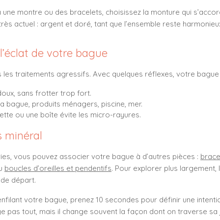
à une montre ou des bracelets, choisissez la monture qui s’accor
 très actuel : argent et doré, tant que l’ensemble reste harmonieu
 l’éclat de votre bague
s les traitements agressifs. Avec quelques réflexes, votre bague
oux, sans frotter trop fort.
a bague, produits ménagers, piscine, mer.
tte ou une boîte évite les micro-rayures.
s minéral
vies, vous pouvez associer votre bague à d’autres pièces :
brace
u
boucles d’oreilles et pendentifs
. Pour explorer plus largement,
 de départ.
en enfilant votre bague, prenez 10 secondes pour définir une intent
e pas tout, mais il change souvent la façon dont on traverse sa 