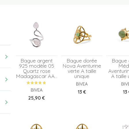
chevron_right
Bague argent
Bague dorée
Bague 
925 modèle 05
Nova Aventurine
Méd
Quartz rose
verte A taille
Aventuri
Madagascar AA...
unique
A taille
chevron_right
BIVEA
BIV
BIVEA
Prix
Pri
13 €
13
Prix
25,90 €
chevron_right