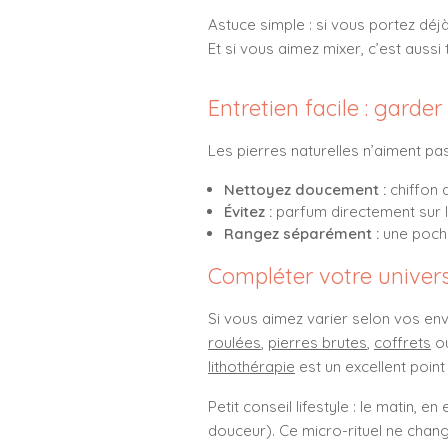
Astuce simple : si vous portez déj
Et si vous aimez mixer, c’est aussi
Entretien facile : garder
Les pierres naturelles n’aiment pa
Nettoyez doucement :
chiffon d
Évitez :
parfum directement sur l
Rangez séparément :
une poche
Compléter votre univer
Si vous aimez varier selon vos en
roulées
,
pierres brutes
,
coffrets
o
lithothérapie
est un excellent point
Petit conseil lifestyle : le matin, 
douceur). Ce micro-rituel ne chang