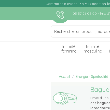
Commande avant 15h = Expédition le j
- Prix 
05 57 26 09 00
Intimité
Intimité
féminine
masculine
Accueil
Énergie - Spiritualité
Bagues
Envie d’une
des
bagues
labradorite