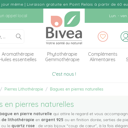
our même | Livraison gratuite en Point Relais à partir de 60 e
d'un appel local
Lun. - ve
Aromathérapie
Phytothérapie
Compléments
Huiles essentielles
Gemmothérapie
Alimentaires
S
C'est nous !
Pierres Lithothérapie
Bagues en pierres naturelles
 en pierres naturelles
bague en pierre naturelle
qui attire le regard et vous accompagne
 de lithothérapie
en
argent 925
ou en finition dorée, serties de p
ou le
quartz rose
: de vrais bijoux “coup de cœur”, à la fois éléga