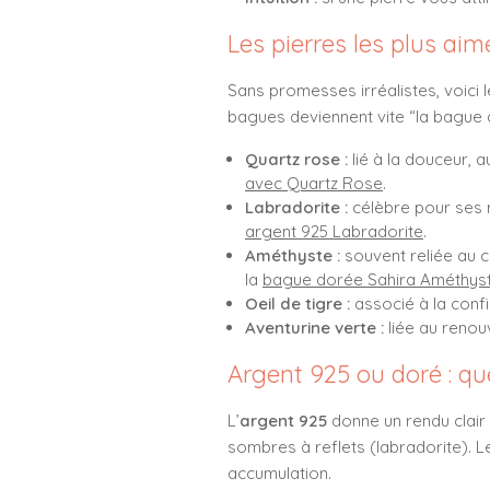
Les pierres les plus ai
Sans promesses irréalistes, voici l
bagues deviennent vite “la bague q
Quartz rose :
lié à la douceur, a
avec Quartz Rose
.
Labradorite :
célèbre pour ses r
argent 925 Labradorite
.
Améthyste :
souvent reliée au c
la
bague dorée Sahira Améthys
Oeil de tigre :
associé à la confi
Aventurine verte :
liée au renouv
Argent 925 ou doré : qu
L’
argent 925
donne un rendu clair 
sombres à reflets (labradorite). Le 
accumulation.