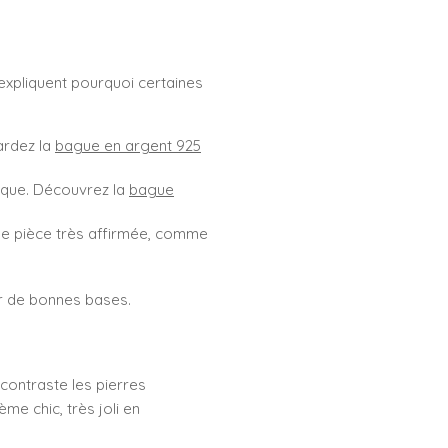
i expliquent pourquoi certaines
gardez la
bague en argent 925
lique. Découvrez la
bague
une pièce très affirmée, comme
ur de bonnes bases.
 contraste les pierres
ème chic, très joli en