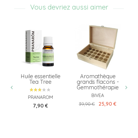
Vous devriez aussi aimer
al
Huile essentielle
Aromathèque
Tea Tree
grands flacons -
Gemmothérapie
D
BIVEA
PRANAROM
Prix de base
Prix
25,90 €
39,90 €
Prix
7,90 €