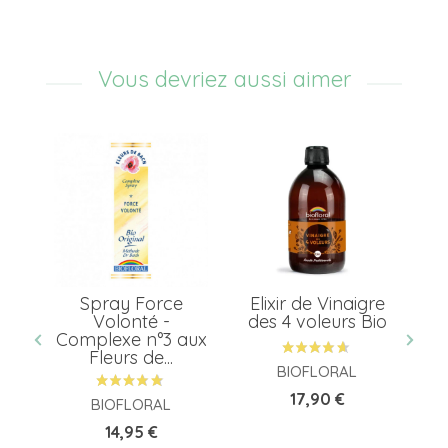
Vous devriez aussi aimer
uli
Spray Force
Elixir de Vinaigre
C
Volonté -
des 4 voleurs Bio
Complexe n°3 aux
Fleurs de...
BIOFLORAL
Prix
17,90 €
BIOFLORAL
Prix
14,95 €