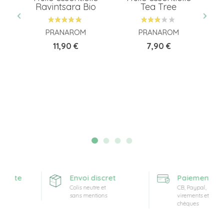
ir
Ravintsara Bio
Tea Tree
R
o
Co
PRANAROM
PRANAROM
Prix
Prix
11,90 €
7,90 €
ferte
Envoi discret
Paiement sécu
Colis neutre et
CB, Paypal,
sans mentions
virements et
chèques