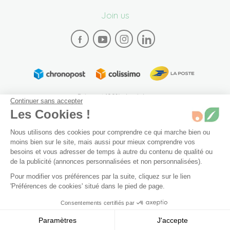
Join us
Paiement 100% sécurisé
Continuer sans accepter
Les Cookies !
Nous utilisons des cookies pour comprendre ce qui marche bien ou
moins bien sur le site, mais aussi pour mieux comprendre vos
besoins et vous adresser de temps à autre du contenu de qualité ou
de la publicité (annonces personnalisées et non personnalisées).
Plan du site
Mentions légales
Conditions générales de vente
Pour modifier vos préférences par la suite, cliquez sur le lien
Archives
Accessibilité: partiellement conforme (94%)
20 ml
Non disponible
'Préférences de cookies' situé dans le pied de page.
Préférences de cookies
Consentements certifiés par
Ajouter au panier
8,80 €
© 2026 Bivea. Tous les droits sont réservés
Paramètres
J'accepte