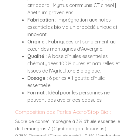
citriodora | Myrtus communis CT cineol |
Anethum graveolens.
Fabrication :
Imprégnation aux huiles
essentielles bio via un procédé unique et
innovant.
Origine :
Fabriquées artisanalement au
cœur des montagnes d'Auvergne.
Qualité :
A base d'huiles essentielles
chémotypées 100% pures et naturelles et
issues de l'Agriculture Biologique.
Dosage :
6 perles = 1 goutte d'huile
essentielle.
Format :
Idéal pour les personnes ne
pouvant pas avaler des capsules.
Composition des Perles Accro'Stop Bio :
Sucre de canne* imprégné à 3% d'huile essentielle
de Lemongrass* (Cymbopogon flexuosus) |
0,75% Orange* (Citrus sinensis) | 0,6% Menthe des