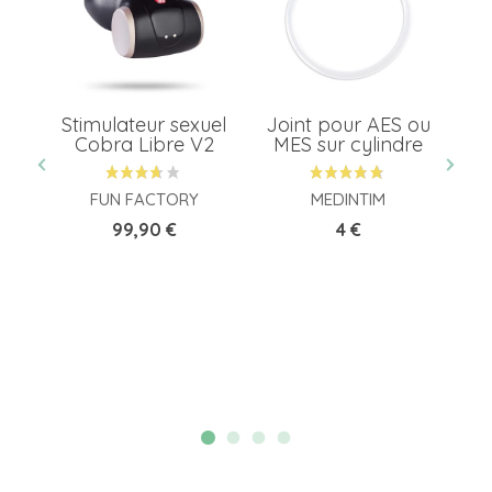
Stimulateur sexuel
Joint pour AES ou
An
mal
Cobra Libre V2
MES sur cylindre
à
m
FUN FACTORY
MEDINTIM
Prix
Prix
99,90 €
4 €