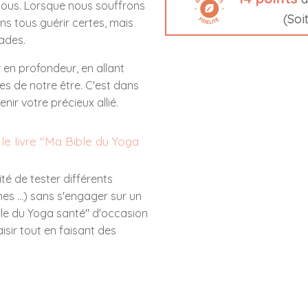
nous. Lorsque nous souffrons
(Soi
ns tous guérir certes, mais
ades.
 en profondeur, en allant
tes de notre être. C'est dans
nir votre précieux allié.
r le livre "Ma Bible du Yoga
ité de tester différents
ines ...) sans s'engager sur un
ible du Yoga santé" d'occasion
isir tout en faisant des