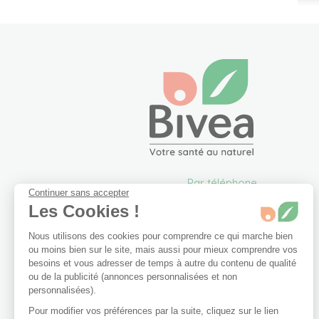
Par téléphone
Continuer sans accepter
05 57 26 09 00
Les Cookies !
info@bivea.com
Nous utilisons des cookies pour comprendre ce qui marche bien
6 rue du Solarium
ou moins bien sur le site, mais aussi pour mieux comprendre vos
33170 Gradignan
besoins et vous adresser de temps à autre du contenu de qualité
France Métropolitaine
ou de la publicité (annonces personnalisées et non
Du lundi au vendredi de
personnalisées).
09h00 à 17h30.
Pour modifier vos préférences par la suite, cliquez sur le lien