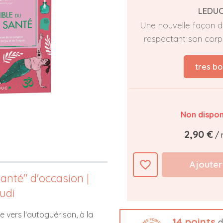
LEDU
Une nouvelle façon d
respectant son corps
tres bo
Non dispon
2,90 €
/ 
favorite_border
Ajouter
anté" d'occasion |
udi
vers l'autoguérison, à la
14
points
d