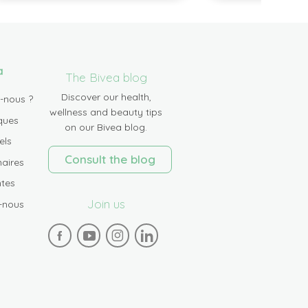
a
The Bivea blog
Discover our health,
-nous ?
wellness and beauty tips
ques
on our Bivea blog.
els
Consult the blog
aires
tes
Join us
-nous