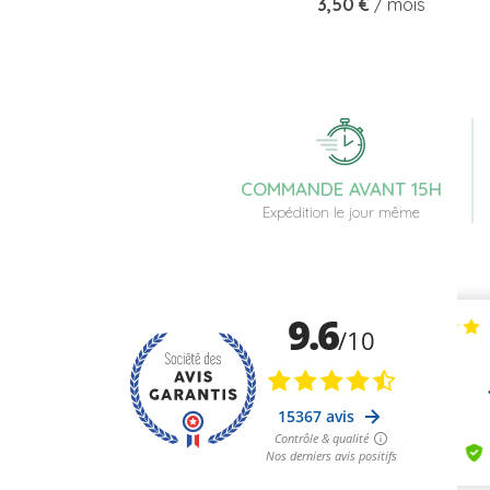
Prix
3,50 €
/ mois
COMMANDE AVANT 15H
Expédition le jour même