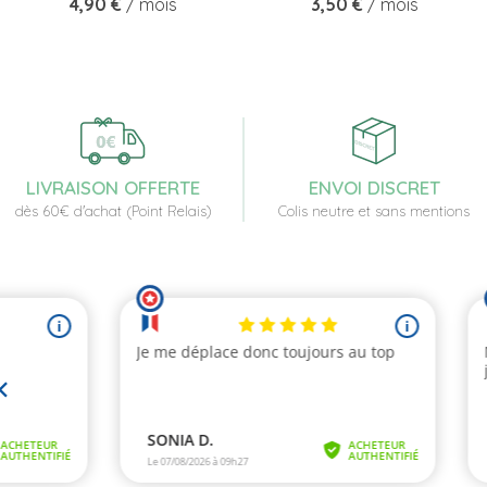
Prix
Prix
4,90 €
/ mois
3,50 €
/ mois
LIVRAISON OFFERTE
ENVOI DISCRET
dès 60€ d'achat (Point Relais)
Colis neutre et sans mentions