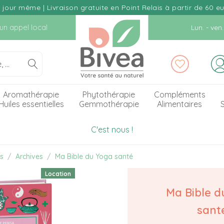
our même | Livraison gratuite en Point Relais à partir de 60 e
d'un appel local
Lun. - ve
Aromathérapie
Phytothérapie
Compléments
Huiles essentielles
Gemmothérapie
Alimentaires
S
C'est nous !
es
Archives
Ma Bible du Yoga santé
Location
Ma Bible d
sant