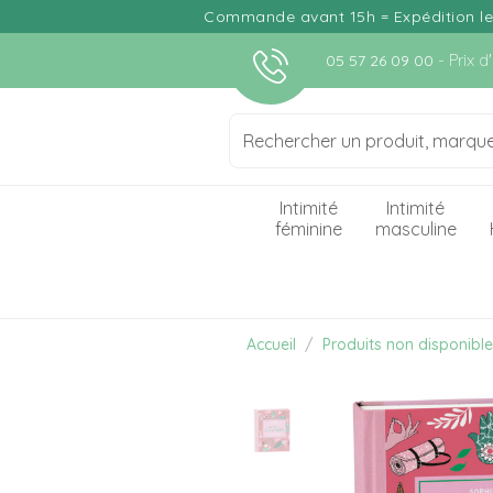
Commande avant 15h = Expédition le j
- Prix 
05 57 26 09 00
Intimité
Intimité
féminine
masculine
Accueil
Produits non disponibl