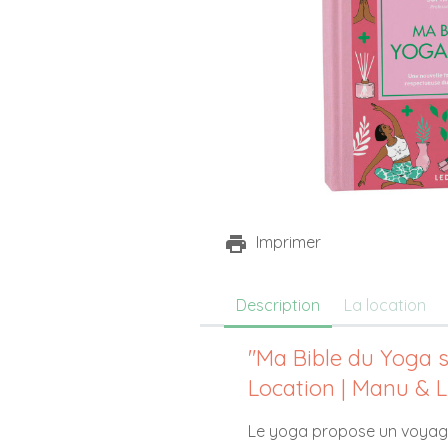
Imprimer
Description
La location
"Ma Bible du Yoga s
Location | Manu & L
Le yoga propose un voyage 