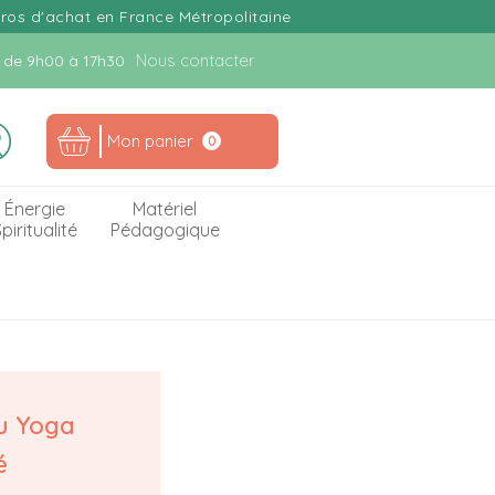
uros d'achat en France Métropolitaine
Nous contacter
n. de 9h00 à 17h30
Mon panier
0
Énergie
Matériel
piritualité
Pédagogique
u Yoga
é