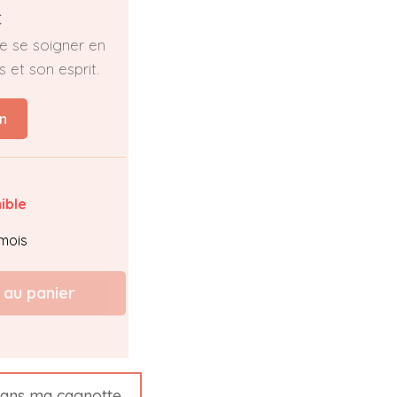
C
e se soigner en
 et son esprit.
n
ible
mois
 au panier
ans ma cagnotte