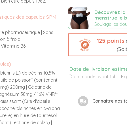
 bien être depuis 1982.
Découvrez la 
istiques des capsules SPM
menstruelle b
Soulage les dou
re pharmaceutique | Sans
on à froid
125
points
d
 Vitamine B6
(Soi
les) :
Date de livraison estim
biennis L.) de pépins 10,5%
*
Commande avant 15h = Exp
uile de poisson* (contenant
8mg) 200mg | Gélatine de
agnésium 58mg / 16% VNR** |
Connaître nos ta
aississant (Cire d'abeille
Tocopherols riches en d-alpha
relle) en huile de tournesol
iant (Lécthine de colza) |