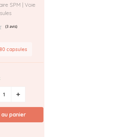
ire SPM | Voie
sules
(3 avis)
180 capsules
k
+
 au panier