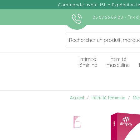
Commande avant 15h = Expédition le j
- Prix 
05 57 26 09 00
Intimité
Intimité
féminine
masculine
Accueil
Intimité féminine
Men