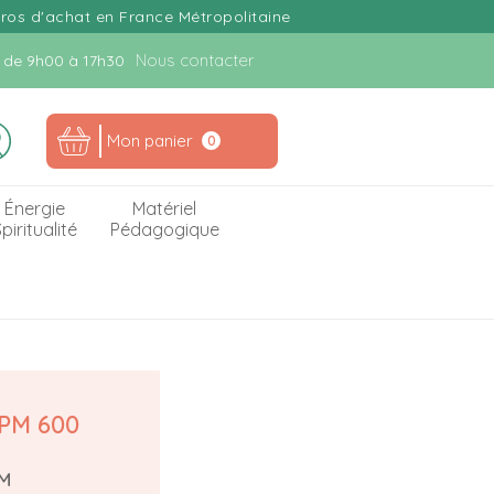
uros d'achat en France Métropolitaine
Nous contacter
n. de 9h00 à 17h30
Mon panier
0
Énergie
Matériel
piritualité
Pédagogique
PM 600
M