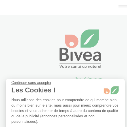
Par téléphone
Continuer sans accepter
05 57 26 09 00
Les Cookies !
info@bivea.com
Nous utilisons des cookies pour comprendre ce qui marche bien
6 rue du Solarium
ou moins bien sur le site, mais aussi pour mieux comprendre vos
33170 Gradignan
besoins et vous adresser de temps à autre du contenu de qualité
France Métropolitaine
ou de la publicité (annonces personnalisées et non
Du lundi au vendredi de
personnalisées).
09h00 à 17h30.