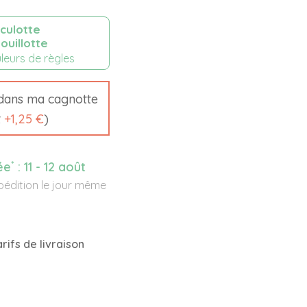
culotte
ouillotte
leurs de règles
ans ma cagnotte
t
+
1,25 €
)
*
ée
:
11 - 12 août
édition le jour même
rifs de livraison