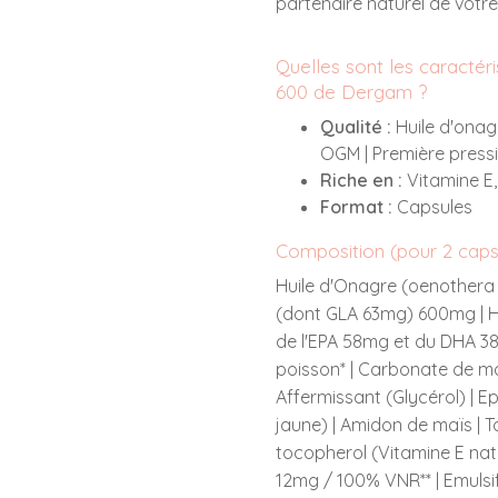
partenaire naturel de votre
Quelles sont les caractér
600 de Dergam ?
Qualité :
Huile d'onag
OGM | Première pressi
Riche en :
Vitamine E,
Format :
Capsules
Composition (pour 2 capsu
Huile d'Onagre (oenothera 
(dont GLA 63mg) 600mg | H
de l'EPA 58mg et du DHA 3
poisson* | Carbonate de m
Affermissant (Glycérol) | Ep
jaune) | Amidon de maïs | 
tocopherol (Vitamine E natu
12mg / 100% VNR** | Emulsif