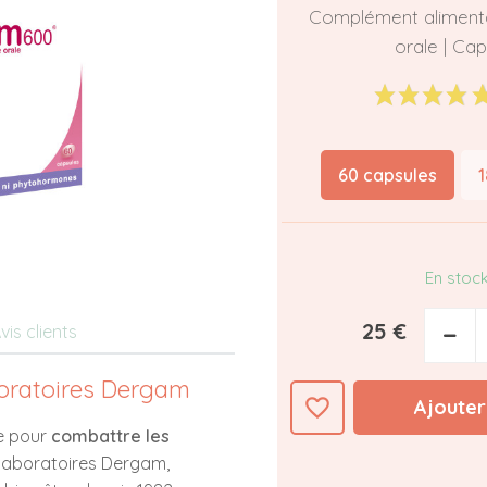
Complément alimenta
orale | Cap
60 capsules
En stoc
25 €
−
vis clients
oratoires Dergam
favorite_border
Ajouter
ée pour
combattre les
 laboratoires Dergam,