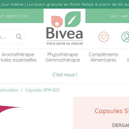
our même | Livraison gratuite en Point Relais à partir de 60 e
d'un appel local
Lun. - ve
Aromathérapie
Phytothérapie
Compléments
Huiles essentielles
Gemmothérapie
Alimentaires
S
C'est nous !
struation
Capsules SPM 600
Capsules S
DERGA