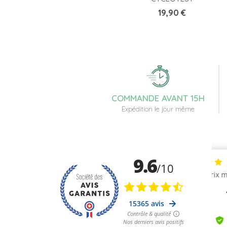
Prix
19,90 €
COMMANDE AVANT 15H
Expédition le jour même