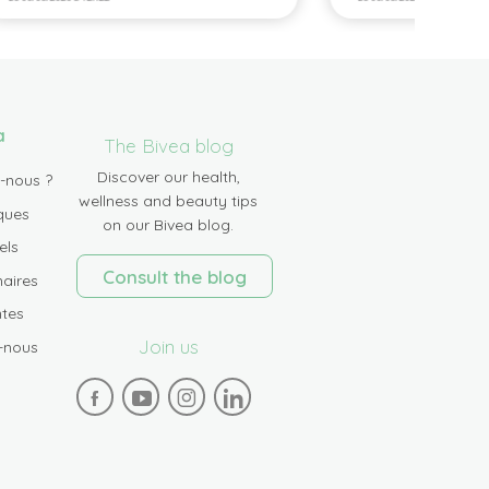
a
The Bivea blog
Discover our health,
-nous ?
wellness and beauty tips
ques
on our Bivea blog.
els
Consult the blog
aires
tes
Join us
-nous