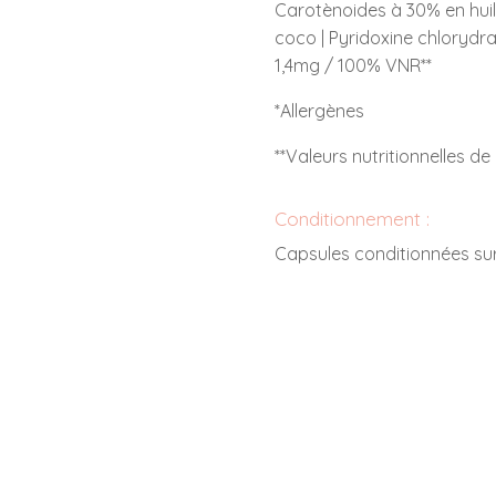
Carotènoides à 30% en huile
coco | Pyridoxine chlorydr
1,4mg / 100% VNR**
*Allergènes
**Valeurs nutritionnelles de
Conditionnement :
Capsules conditionnées sur