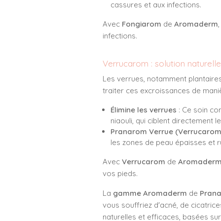
cassures et aux infections.
Avec
Fongiarom
de
Aromaderm
infections.
Verrucarom : solution naturelle
Les verrues, notamment plantaires, 
traiter ces excroissances de maniè
Élimine les verrues
: Ce soin com
niaouli, qui ciblent directement 
Pranarom Verrue (Verrucarom
les zones de peau épaisses et 
Avec
Verrucarom
de
Aromader
vos pieds.
La
gamme Aromaderm
de
Pran
vous souffriez d'acné, de cicatri
naturelles et efficaces, basées su