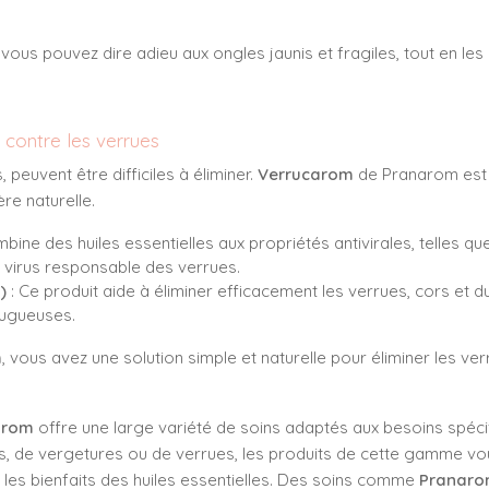
, vous pouvez dire adieu aux ongles jaunis et fragiles, tout en le
 contre les verrues
peuvent être difficiles à éliminer.
Verrucarom
de Pranarom est 
re naturelle.
bine des huiles essentielles aux propriétés antivirales, telles que 
le virus responsable des verrues.
)
: Ce produit aide à éliminer efficacement les verrues, cors et du
rugueuses.
m
, vous avez une solution simple et naturelle pour éliminer les ve
arom
offre une large variété de soins adaptés aux besoins spéc
ces, de vergetures ou de verrues, les produits de cette gamme v
r les bienfaits des huiles essentielles. Des soins comme
Pranaro