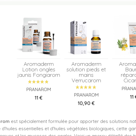
Aromaderm
Aromaderm
Aroma
Lotion ongles
solution pieds et
Bau
jaunis Fongiarom
mains
répar
Verrucarom
Cica
PRAN
PRANAROM
PRANAROM
Pri
11 
Prix
11 €
Prix
10,90 €
arom
est spécialement formulée pour apporter des solutions na
'huiles essentielles et d'huiles végétales biologiques, cette gam
 verrues et les mycoses des ongles. Voici un aperçu détaillé des 