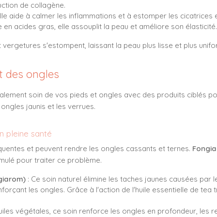
uction de collagène.
Elle aide à calmer les inflammations et à estomper les cicatrice
e en acides gras, elle assouplit la peau et améliore son élasticité.
t vergetures s'estompent, laissant la peau plus lisse et plus unif
et des ongles
lement soin de vos pieds et ongles avec des produits ciblés po
ngles jaunis et les verrues.
n pleine santé
uentes et peuvent rendre les ongles cassants et ternes.
Fongi
mulé pour traiter ce problème.
giarom)
: Ce soin naturel élimine les taches jaunes causées par
rçant les ongles. Grâce à l'action de l'huile essentielle de tea tre
huiles végétales, ce soin renforce les ongles en profondeur, les r