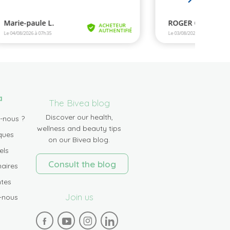
a
The Bivea blog
Discover our health,
-nous ?
wellness and beauty tips
ques
on our Bivea blog.
els
Consult the blog
aires
tes
Join us
-nous