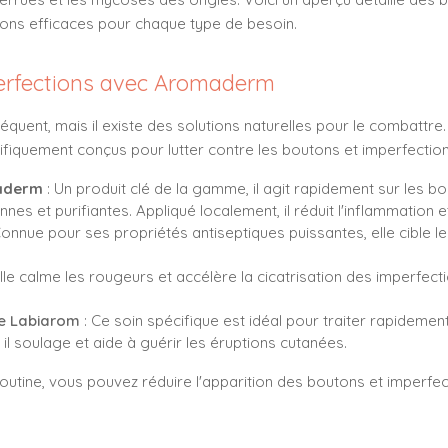
tions efficaces pour chaque type de besoin.
mperfections avec Aromaderm
quent, mais il existe des solutions naturelles pour le combattre
fiquement conçus pour lutter contre les boutons et imperfection
aderm
: Un produit clé de la gamme, il agit rapidement sur les 
nnes et purifiantes. Appliqué localement, il réduit l'inflammation et
Connue pour ses propriétés antiseptiques puissantes, elle cible 
Elle calme les rougeurs et accélère la cicatrisation des imperfec
e Labiarom
: Ce soin spécifique est idéal pour traiter rapidement
, il soulage et aide à guérir les éruptions cutanées.
routine, vous pouvez réduire l'apparition des boutons et imperfec