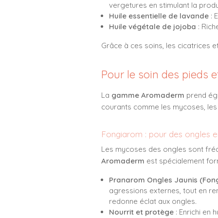
vergetures en stimulant la prod
Huile essentielle de lavande
: 
Huile végétale de jojoba
: Rich
Grâce à ces soins, les cicatrices e
Pour le soin des pieds 
La
gamme Aromaderm
prend éga
courants comme les mycoses, les o
Fongiarom : pour des ongles e
Les mycoses des ongles sont fréq
Aromaderm
est spécialement for
Pranarom Ongles Jaunis
(Fon
agressions externes, tout en renfo
redonne éclat aux ongles.
Nourrit et protège
: Enrichi en 