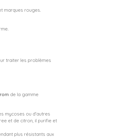
s et marques rouges.
orme.
ur traiter les problèmes
arom
de la gamme
 les mycoses ou d'autres
e et de citron, il purifie et
endant plus résistants aux