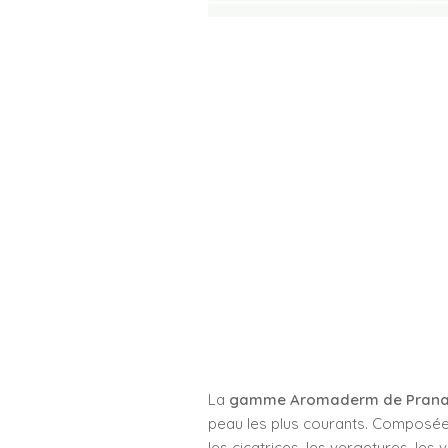
La
gamme Aromaderm de Pran
peau les plus courants. Composée d
les cicatrices, les vergetures, les