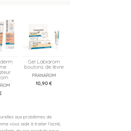
derm
Gel Labiarom
me
boutons de lèvre
ateur
PRANAROM
rom
Prix
10,90 €
AROM
x
€
turelles aux problèmes de
me vous aide à traiter l'acné,
bienfaits de ces produits pour