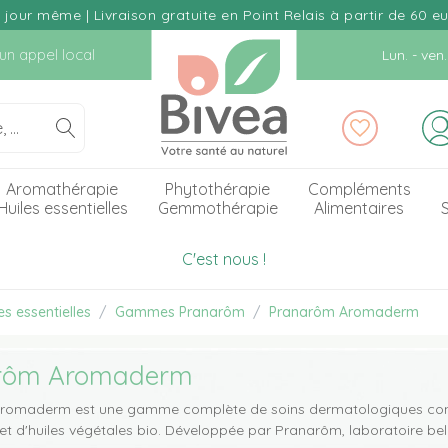
our même | Livraison gratuite en Point Relais à partir de 60 e
d'un appel local
Lun. - ve
Aromathérapie
Phytothérapie
Compléments
Huiles essentielles
Gemmothérapie
Alimentaires
S
C'est nous !
s essentielles
Gammes Pranarôm
Pranarôm Aromaderm
rôm Aromaderm
romaderm est une gamme complète de soins dermatologiques comp
s et d'huiles végétales bio. Développée par Pranarôm, laboratoire b