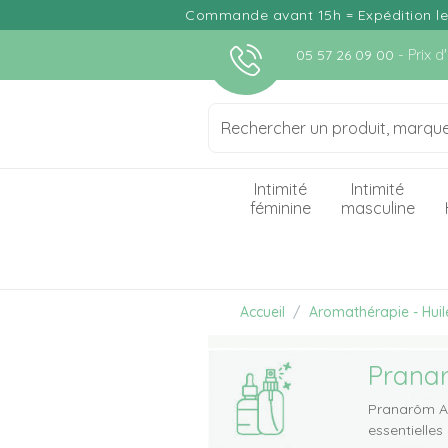
Commande avant 15h = Expédition le j
- Prix 
05 57 26 09 00
Intimité
Intimité
féminine
masculine
Accueil
Aromathérapie - Huile
Prana
Pranarôm A
essentielle