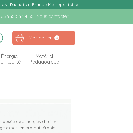
uros d'achat en France Métropolitaine
Nous contacter
n. de 9h00 à 17h30
Mon panier
0
Énergie
Matériel
piritualité
Pédagogique
osée de synergies d'huiles
elge expert en aromathérapie.