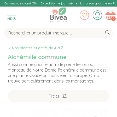
Commande avant 15h = Expédition le jour même | Livraison gratuite en Poi
MENU
0
Nos plantes et actifs de A à Z
Alchémille commune
Aussi connue sous le nom de pied-de-lion ou
manteau de Notre-Dame, l'alchémille commune est
une plante vivace qui nous vient d'Europe. On la
trouve particulièrement dans les montagnes.
Filtres
T