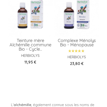
A
P
Teinture mère
Complexe Ménolys
P
Alchémille commune
Bio - Ménopause
Bio - Cycle...
HERBIOLYS
HERBIOLYS
Prix
M
11,95 €
Prix
23,80 €
L'
alchémille
, également connue sous les noms de