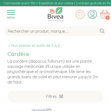
Commande avant 15h = Expédition le jour même | Livraison gratuite en Poi
MENU
0
Nos plantes et actifs de A à Z
Cardère
La cardère (dispacus fullonum) est une plante
sauvage médicinale d'Europe utilisée en
phytothérapie et aromathérapie. Elle aime les
grands bains de soleil et peut mesurer jusqu'à 2m
de haut.
Filtres
T