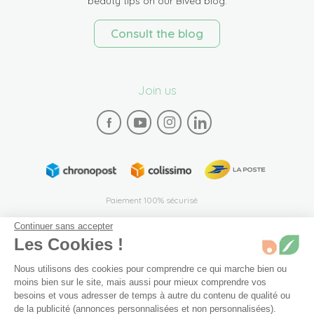
beauty tips on our Bivea blog.
Consult the blog
Join us
Paiement 100% sécurisé
Continuer sans accepter
Les Cookies !
Nous utilisons des cookies pour comprendre ce qui marche bien ou
moins bien sur le site, mais aussi pour mieux comprendre vos
besoins et vous adresser de temps à autre du contenu de qualité ou
Plan du site
Mentions légales
Conditions générales de vente
de la publicité (annonces personnalisées et non personnalisées).