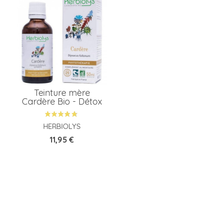
A
P
Teinture mère
P
Cardère Bio - Détox
HERBIOLYS
M
Prix
11,95 €