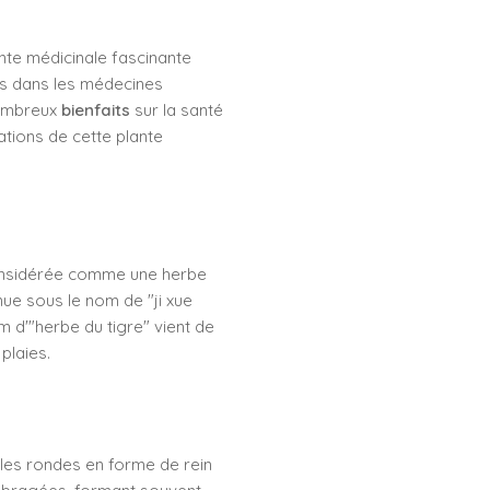
nte médicinale fascinante
res dans les médecines
nombreux
bienfaits
sur la santé
cations de cette plante
 considérée comme une herbe
nue sous le nom de "ji xue
m d'"herbe du tigre" vient de
plaies.
illes rondes en forme de rein