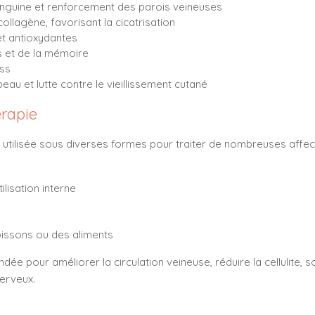
sanguine et renforcement des parois veineuses
ollagène, favorisant la cicatrisation
et antioxydantes
s et de la mémoire
ess
peau et lutte contre le vieillissement cutané
érapie
st utilisée sous diverses formes pour traiter de nombreuses affec
ilisation interne
issons ou des aliments
ée pour améliorer la circulation veineuse, réduire la cellulite, s
nerveux.