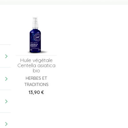
chevron_right
Huile végétale
Centella asiatica
bio
chevron_right
HERBES ET
TRADITIONS
Prix
13,90 €
chevron_right
chevron_right