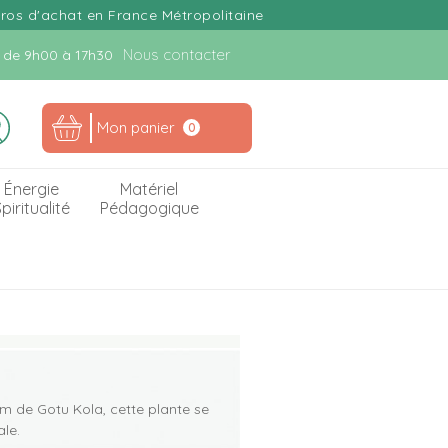
uros d'achat en France Métropolitaine
Nous contacter
n. de 9h00 à 17h30
Mon panier
0
Énergie
Matériel
piritualité
Pédagogique
om de Gotu Kola, cette plante se
le.