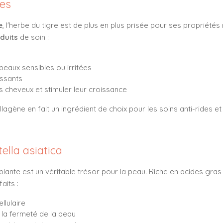
ues
e
, l'herbe du tigre est de plus en plus prisée pour ses propriété
duits
de soin :
peaux sensibles ou irritées
issants
les cheveux et stimuler leur croissance
lagène en fait un ingrédient de choix pour les soins anti-rides et
ella asiatica
plante est un véritable trésor pour la peau. Riche en acides gra
aits :
llulaire
e la fermeté de la peau