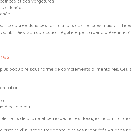
catrices et des vergetures
ons cutanées
tanée
e ou incorporée dans des formulations cosmétiques maison. Elle e
ou abîmées. Son application régulière peut aider à prévenir et à
res
n plus populaire sous forme de
compléments alimentaires
. Ces
entration
re
santé de la peau
ompléments de qualité et de respecter les dosages recommandés
e histoire d'utilisation traditionnelle et ses propriétés validées 