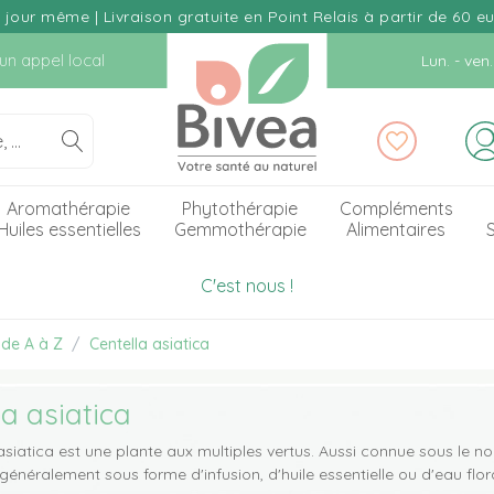
our même | Livraison gratuite en Point Relais à partir de 60 e
d'un appel local
Lun. - ve
Aromathérapie
Phytothérapie
Compléments
Huiles essentielles
Gemmothérapie
Alimentaires
S
C'est nous !
 de A à Z
Centella asiatica
la asiatica
asiatica est une plante aux multiples vertus. Aussi connue sous le n
néralement sous forme d'infusion, d'huile essentielle ou d'eau flora