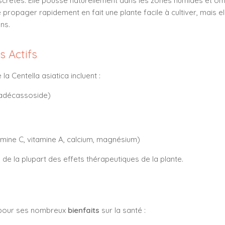
iscrètes. Elle pousse naturellement dans les zones humides et 
 propager rapidement en fait une plante facile à cultiver, mais el
ns.
s Actifs
a Centella asiatica incluent :
madécassoside)
amine C, vitamine A, calcium, magnésium)
 la plupart des effets thérapeutiques de la plante.
e pour ses nombreux
bienfaits
sur la santé :