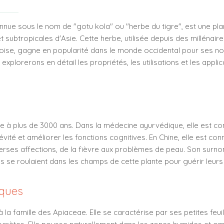
nnue sous le nom de "gotu kola" ou "herbe du tigre", est une pla
et subtropicales d'Asie. Cette herbe, utilisée depuis des millénai
inoise, gagne en popularité dans le monde occidental pour ses 
 explorerons en détail les propriétés, les utilisations et les appli
onte à plus de 3000 ans. Dans la médecine ayurvédique, elle est
vité et améliorer les fonctions cognitives. En Chine, elle est con
iverses affections, de la fièvre aux problèmes de peau. Son surno
és se roulaient dans les champs de cette plante pour guérir leurs 
iques
 la famille des Apiaceae. Elle se caractérise par ses petites feu