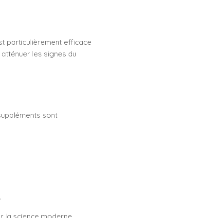
st particulièrement efficace
 atténuer les signes du
 suppléments sont
.
par la science moderne,