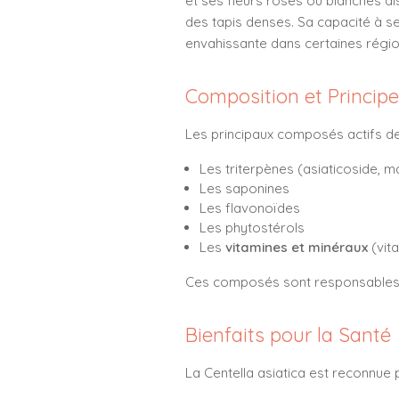
et ses fleurs roses ou blanches d
des tapis denses. Sa capacité à se
envahissante dans certaines régio
Composition et Principe
Les principaux composés actifs de l
Les triterpènes (asiaticoside, 
Les saponines
Les flavonoïdes
Les phytostérols
Les
vitamines et minéraux
(vit
Ces composés sont responsables de
Bienfaits pour la Santé
La Centella asiatica est reconnu