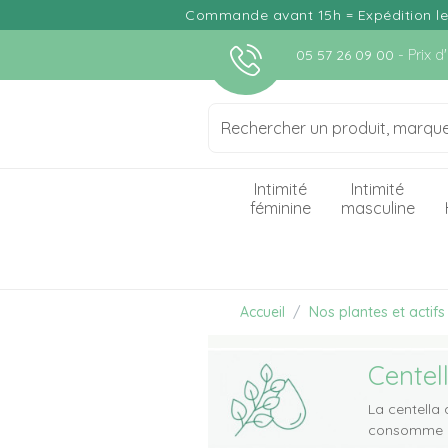
Commande avant 15h = Expédition le j
- Prix 
05 57 26 09 00
Intimité
Intimité
féminine
masculine
Accueil
Nos plantes et actifs
Centel
La centella 
consomme gé