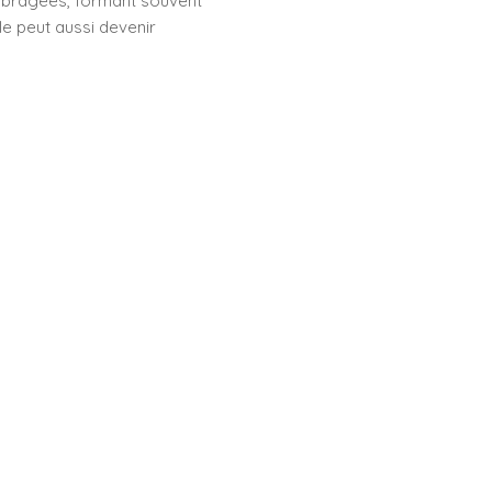
ombragées, formant souvent
le peut aussi devenir