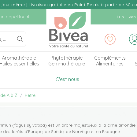
our même | Livraison gratuite en Point Relais à partir de 60 e
d'un appel local
Lun. - ve
Aromathérapie
Phytothérapie
Compléments
Huiles essentielles
Gemmothérapie
Alimentaires
S
C'est nous !
 de A à Z
Hetre
mmun (fagus sylvatica) est un arbre majestueux à la cime arrondie e
ire des forêts d'Europe, de Suède, de Norvège et en Espagne.