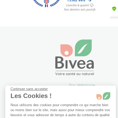
Par téléphone
Continuer sans accepter
05 57 26 09 00
Les Cookies !
info@bivea.com
Nous utilisons des cookies pour comprendre ce qui marche bien
6 rue du Solarium
ou moins bien sur le site, mais aussi pour mieux comprendre vos
33170 Gradignan
besoins et vous adresser de temps à autre du contenu de qualité
France Métropolitaine