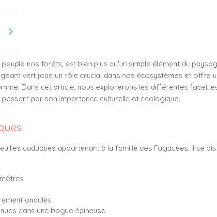
chevron_right
i peuple nos forêts, est bien plus qu'un simple élément du pays
 géant vert joue un rôle crucial dans nos écosystèmes et offre un
omme. Dans cet article, nous explorerons les différentes facett
en passant par son importance culturelle et écologique.
iques
feuilles caduques appartenant à la famille des Fagacées. Il se dis
 mètres
gèrement ondulés
ntenues dans une bogue épineuse