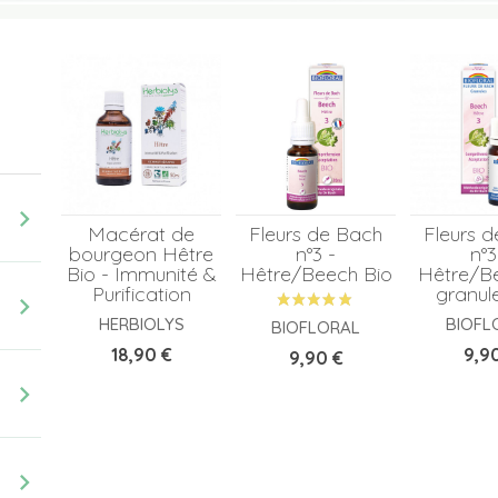
chevron_right
Macérat de
Fleurs de Bach
Fleurs 
bourgeon Hêtre
n°3 -
n°3
Bio - Immunité &
Hêtre/Beech Bio
Hêtre/B
Purification
granul
chevron_right
HERBIOLYS
BIOFL
BIOFLORAL
Prix
Prix
18,90 €
9,9
Prix
9,90 €
chevron_right
chevron_right