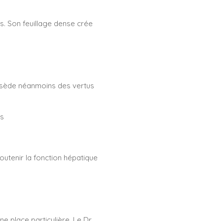
s. Son feuillage dense crée
ossède néanmoins des vertus
es
utenir la fonction hépatique
e place particulière. Le Dr