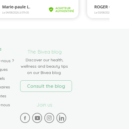
a
The Bivea blog
Discover our health,
-nous ?
wellness and beauty tips
ques
on our Bivea blog.
els
Consult the blog
aires
tes
Join us
-nous