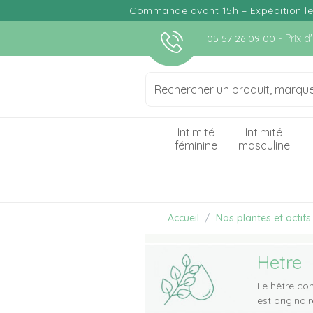
Commande avant 15h = Expédition le j
- Prix 
05 57 26 09 00
Intimité
Intimité
féminine
masculine
Accueil
Nos plantes et actifs
Hetre
Le hêtre co
est origina