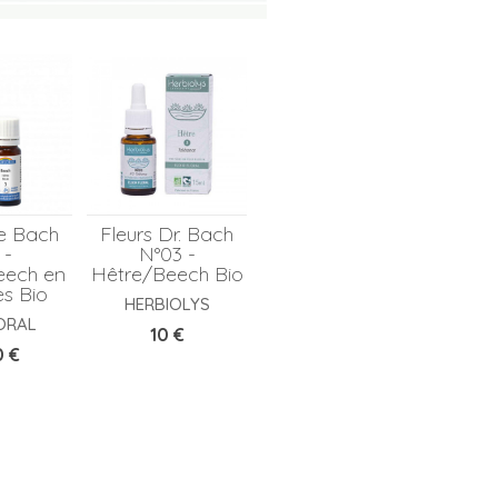
de Bach
Fleurs Dr. Bach
 -
N°03 -
eech en
Hêtre/Beech Bio
es Bio
HERBIOLYS
ORAL
Prix
10 €
0 €