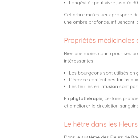
Longévité : peut vivre jusqu'à 3
Cet arbre majestueux prospère dan
une ombre profonde, influençant l
Propriétés médicinales e
Bien que moins connu pour ses pro
intéressantes :
Les bourgeons sont utilisés en
L'écorce contient des tanins au
Les feuilles en
infusion
sont parf
En
phytothérapie
, certains prati
et améliorer la circulation sanguin
Le hêtre dans les Fleur
Dans le système des Fleurs de Bac