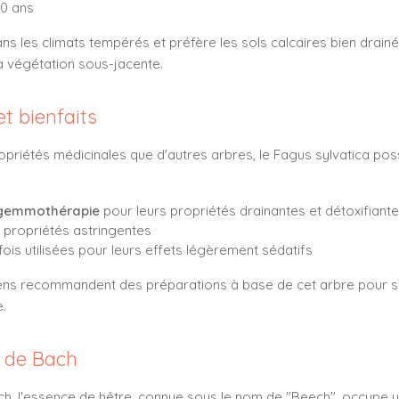
00 ans
s les climats tempérés et préfère les sols calcaires bien drainé
a végétation sous-jacente.
t bienfaits
priétés médicinales que d'autres arbres, le Fagus sylvatica p
gemmothérapie
pour leurs propriétés drainantes et détoxifiant
x propriétés astringentes
ois utilisées pour leurs effets légèrement sédatifs
ciens recommandent des préparations à base de cet arbre pour so
e.
s de Bach
h, l'essence de hêtre, connue sous le nom de "Beech", occupe un