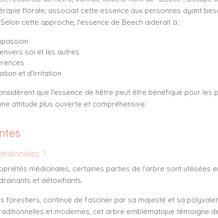
érapie florale, associait cette essence aux personnes ayant beso
Selon cette approche, l'essence de Beech aiderait à :
mpassion
envers soi et les autres
férences
tion et d'irritation
nsidèrent que l'essence de hêtre peut être bénéfique pour les 
 une attitude plus ouverte et compréhensive.
ntes
médicinales ?
riétés médicinales, certaines parties de l'arbre sont utilisées 
rainants et détoxifiants.
s forestiers, continue de fasciner par sa majesté et sa polyval
s traditionnelles et modernes, cet arbre emblématique témoigne d