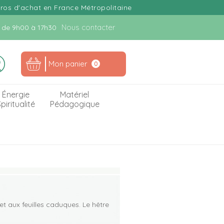
uros d'achat en France Métropolitaine
Nous contacter
n. de 9h00 à 17h30
Mon panier
0
Énergie
Matériel
piritualité
Pédagogique
t aux feuilles caduques. Le hêtre