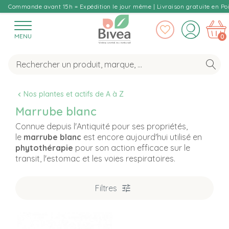
Commande avant 15h = Expédition le jour même | Livraison gratuite en Poi
MENU
0
Nos plantes et actifs de A à Z
Marrube blanc
Connue depuis l'Antiquité pour ses propriétés,
le
marrube blanc
est encore aujourd'hui utilisé en
phytothérapie
pour son action efficace sur le
transit, l'estomac et les voies respiratoires.
Filtres
T