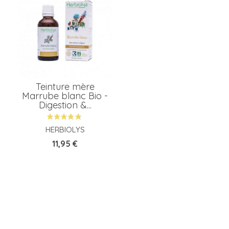
A
P
Teinture mère
P
Marrube blanc Bio -
Digestion &...
HERBIOLYS
M
Prix
11,95 €