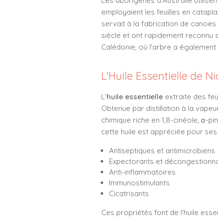
Les aborigènes d'Australie utilise
employaient les feuilles en catapl
servait à la fabrication de canoë
siècle et ont rapidement reconnu s
Calédonie, où l'arbre a également 
L'Huile Essentielle de N
L'
huile essentielle
extraite des feu
Obtenue par distillation à la vap
chimique riche en 1,8-cinéole, α-pi
cette huile est appréciée pour ses 
Antiseptiques et antimicrobiens
Expectorants et décongestionn
Anti-inflammatoires
Immunostimulants
Cicatrisants
Ces propriétés font de l'huile esse