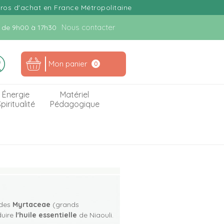
uros d'achat en France Métropolitaine
Nous contacter
n. de 9h00 à 17h30
Mon panier
0
Énergie
Matériel
piritualité
Pédagogique
 des
Myrtaceae
(grands
duire
l'huile essentielle
de Niaouli.