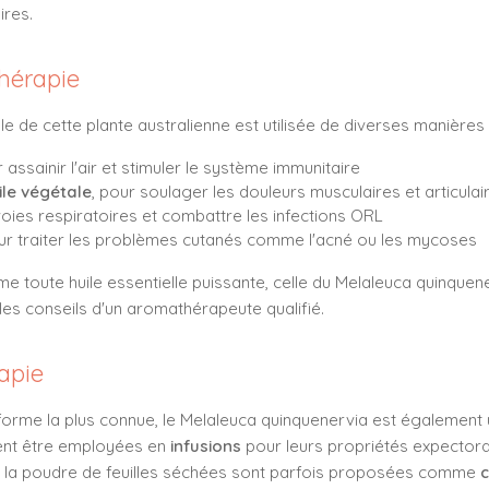
ires.
hérapie
ielle de cette plante australienne est utilisée de diverses manières 
assainir l'air et stimuler le système immunitaire
ile végétale
, pour soulager les douleurs musculaires et articulai
voies respiratoires et combattre les infections ORL
pour traiter les problèmes cutanés comme l'acné ou les mycoses
e toute huile essentielle puissante, celle du Melaleuca quinquene
les conseils d'un aromathérapeute qualifié.
apie
 forme la plus connue, le Melaleuca quinquenervia est également u
vent être employées en
infusions
pour leurs propriétés expectora
 la poudre de feuilles séchées sont parfois proposées comme