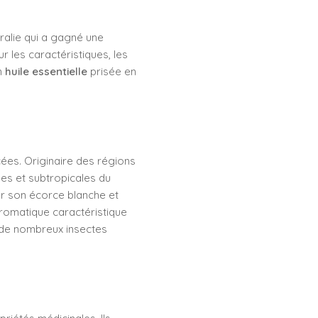
tralie qui a gagné une
les caractéristiques, les
n
huile essentielle
prisée en
cées. Originaire des régions
les et subtropicales du
ar son écorce blanche et
aromatique caractéristique
t de nombreux insectes