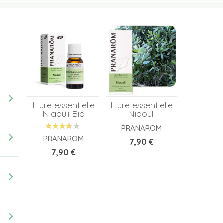
chevron_right
Huile essentielle
Huile essentielle
Niaouli Bio
Niaouli
PRANAROM
chevron_right
PRANAROM
Prix
7,90 €
Prix
7,90 €
chevron_right
chevron_right