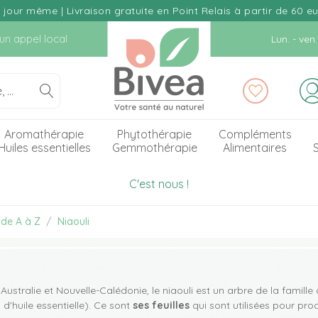
our même | Livraison gratuite en Point Relais à partir de 60 e
d'un appel local
Lun. - ve
Aromathérapie
Phytothérapie
Compléments
Huiles essentielles
Gemmothérapie
Alimentaires
S
C'est nous !
 de A à Z
Niaouli
i
'Australie et Nouvelle-Calédonie, le niaouli est un arbre de la famille
d'huile essentielle). Ce sont
ses feuilles
qui sont utilisées pour pro