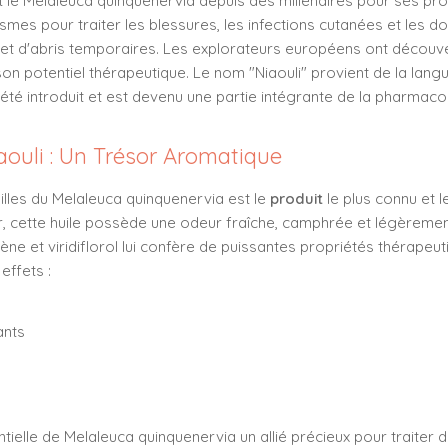
nt le Melaleuca quinquenervia depuis des millénaires pour ses prop
asmes pour traiter les blessures, les infections cutanées et les d
s et d'abris temporaires. Les explorateurs européens ont découv
on potentiel thérapeutique. Le nom "Niaouli" provient de la lan
été introduit et est devenu une partie intégrante de la pharmaco
iaouli : Un Trésor Aromatique
illes du Melaleuca quinquenervia est le
produit
le plus connu et le
eur, cette huile possède une odeur fraîche, camphrée et légèreme
nène et viridiflorol lui confère de puissantes propriétés thérapeu
effets :
ants
ntielle de Melaleuca quinquenervia un allié précieux pour traiter 