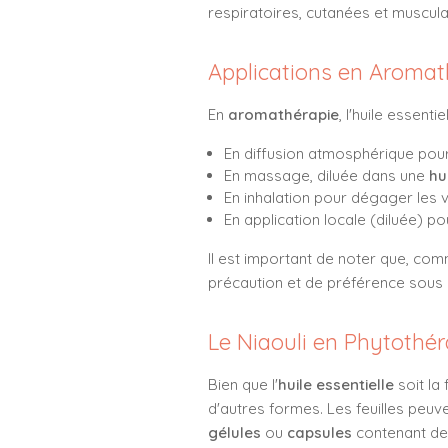
respiratoires, cutanées et muscula
Applications en Aromat
En
aromathérapie
, l'huile essent
En diffusion atmosphérique pour 
En massage, diluée dans une
hu
En inhalation pour dégager les 
En application locale (diluée) 
Il est important de noter que, comm
précaution et de préférence sous 
Le Niaouli en Phytothér
Bien que l'
huile essentielle
soit la
d'autres formes. Les feuilles peu
gélules
ou
capsules
contenant de