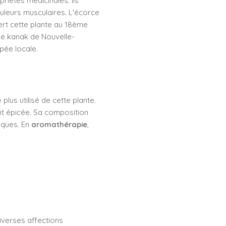
riétés médicinales. Ils
ouleurs musculaires. L'écorce
ert cette plante au 18ème
gue kanak de Nouvelle-
pée locale.
 plus utilisé de cette plante.
nt épicée. Sa composition
tiques. En
aromathérapie
,
diverses affections