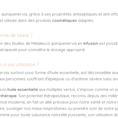
ca quinquenervia, grâce à ses propriétés antiseptiques et anti-in
est utilisée dans des produits
cosmétiques
adaptés.
rme de tisane ?
tion des feuilles de Melaleuca quinquenervia en
infusion
est possibl
hérapeute pour connaître le dosage approprié.
s à son utilisation ?
nervia, surtout sous forme d'huile essentielle, est déconseillée 
t aux personnes souffrant d'épilepsie ou d'asthme sévère sans av
 son
huile essentielle
aux multiples vertus, s'impose comme un 
thérapie
. Son potentiel thérapeutique, reconnu depuis des millé
nce moderne, en fait un allié précieux pour notre santé et notre 
re, soulager nos maux respiratoires ou prendre soin de notre pe
mme pour toute substance naturelle puissante, son utilisation d