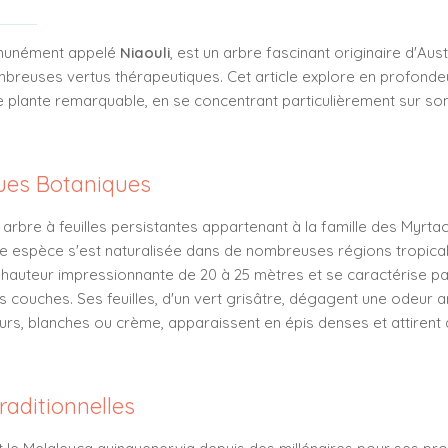
mmunément appelé
Niaouli
, est un arbre fascinant originaire d'Aus
uses vertus thérapeutiques. Cet article explore en profondeur 
 plante remarquable, en se concentrant particulièrement sur so
ques Botaniques
arbre à feuilles persistantes appartenant à la famille des Myrta
cette espèce s'est naturalisée dans de nombreuses régions tropica
 hauteur impressionnante de 20 à 25 mètres et se caractérise p
 couches. Ses feuilles, d'un vert grisâtre, dégagent une odeur 
leurs, blanches ou crème, apparaissent en épis denses et attiren
Traditionnelles