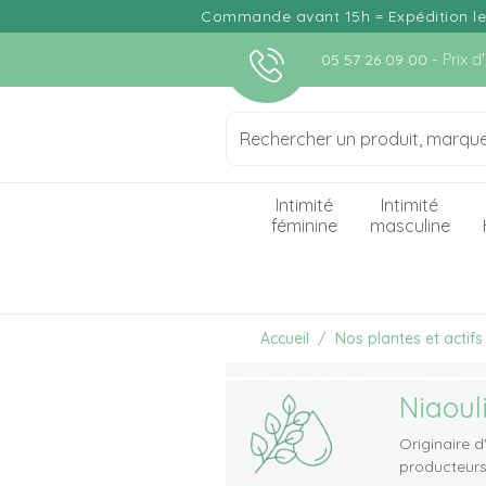
Commande avant 15h = Expédition le j
- Prix 
05 57 26 09 00
Intimité
Intimité
féminine
masculine
Accueil
Nos plantes et actifs
Niaoul
Originaire d
producteurs 