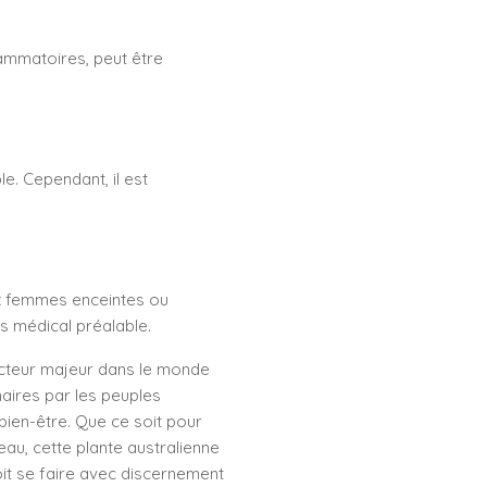
flammatoires, peut être
e. Cependant, il est
aux femmes enceintes ou
is médical préalable.
acteur majeur dans le monde
naires par les peuples
bien-être. Que ce soit pour
au, cette plante australienne
oit se faire avec discernement