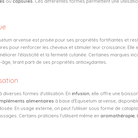
es
ou
capsules
. Ces différentes formes permettent une utilisat
ue
uisetum arvense est prisée pour ses propriétés fortifiantes et res
res pour renforcer les cheveux et stimuler leur croissance. Elle 
méliorer l'élasticité et la fermeté cutanée. Certaines marques in
-âge, tirant parti de ses propriétés antioxydantes.
sation
 diverses formes d'utilisation. En
infusion
, elle offre une boisso
mpléments alimentaires
à base d'Equisetum arvense, disponib
 dosée. En usage externe, on peut l'utiliser sous forme de cata
sages. Certains praticiens l'utilisent même en
aromathérapie
,