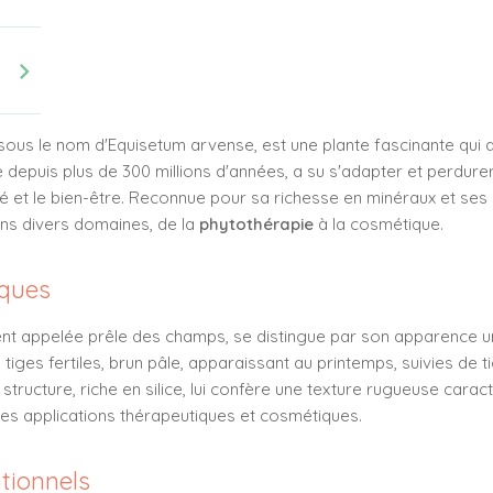
chevron_right
sous le nom d'Equisetum arvense, est une plante fascinante qui a
e depuis plus de 300 millions d'années, a su s'adapter et perdurer
é et le bien-être. Reconnue pour sa richesse en minéraux et ses 
ans divers domaines, de la
phytothérapie
à la cosmétique.
iques
 appelée prêle des champs, se distingue par son apparence uni
tiges fertiles, brun pâle, apparaissant au printemps, suivies de t
structure, riche en silice, lui confère une texture rugueuse carac
ses applications thérapeutiques et cosmétiques.
itionnels