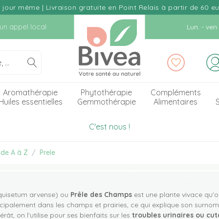
our même | Livraison gratuite en Point Relais à partir de 60 e
d'un appel local
Lun. - ve
Aromathérapie
Phytothérapie
Compléments
Huiles essentielles
Gemmothérapie
Alimentaires
S
C'est nous !
 de A à Z
Prele
uisetum arvense) ou
Prêle des Champs
est une plante vivace qu'o
cipalement dans les champs et prairies, ce qui explique son surnom.
ât, on l'utilise pour ses bienfaits sur les
troubles urinaires ou cu