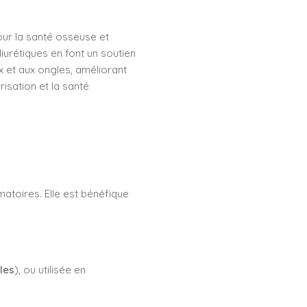
pour la santé osseuse et
diurétiques en font un soutien
ux et aux ongles, améliorant
isation et la santé
atoires. Elle est bénéfique
les
), ou utilisée en