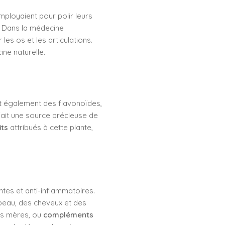
employaient pour polir leurs
s. Dans la médecine
les os et les articulations.
ne naturelle.
ent également des flavonoïdes,
fait une source précieuse de
its
attribués à cette plante,
ntes et anti-inflammatoires.
 peau, des cheveux et des
res mères, ou
compléments