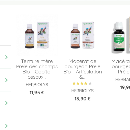
chevron_right
Teinture mère
Macérat de
Macéra
Prêle des champs
bourgeon Prêle
bourge
Bio - Capital
Bio - Articulation
Prêle
osseux...
&...
chevron_right
HERBA
HERBIOLYS
Prix
19,9
HERBIOLYS
Prix
11,95 €
Prix
18,90 €
chevron_right
chevron_right