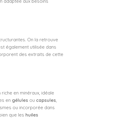
ion adaptée aux besoins
tructurantes. On la retrouve
est également utilisée dans
corporent des extraits de cette
n riche en minéraux, idéale
les en
gélules
ou
capsules
,
plasmes ou incorporée dans
 bien que les
huiles