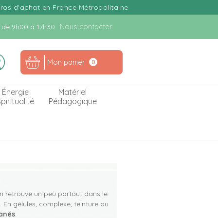
uros d'achat en France Métropolitaine
Nous contacter
n. de 9h00 à 17h30
Mon panier
0
Énergie
Matériel
piritualité
Pédagogique
n retrouve un peu partout dans le
 En gélules, complexe, teinture ou
tanés
.