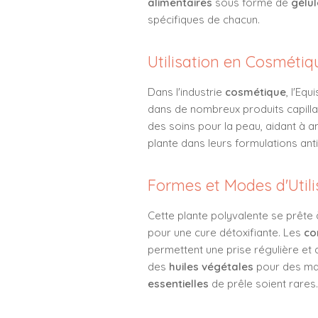
alimentaires
sous forme de
gélul
spécifiques de chacun.
Utilisation en Cosmétiq
Dans l'industrie
cosmétique
, l'Eq
dans de nombreux produits capillai
des soins pour la peau, aidant à a
plante dans leurs formulations anti
Formes et Modes d'Utili
Cette plante polyvalente se prête à
pour une cure détoxifiante. Les
co
permettent une prise régulière et
des
huiles végétales
pour des mas
essentielles
de prêle soient rares.