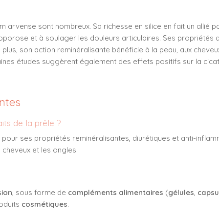
um arvense sont nombreux. Sa richesse en silice en fait un allié 
téoporose et à soulager les douleurs articulaires. Ses propriétés 
e plus, son action reminéralisante bénéficie à la peau, aux cheve
aines études suggèrent également des effets positifs sur la cicatr
ntes
its de la prêle ?
our ses propriétés reminéralisantes, diurétiques et anti-inflamm
s cheveux et les ongles.
sion
, sous forme de
compléments alimentaires
(
gélules
,
capsu
roduits
cosmétiques
.