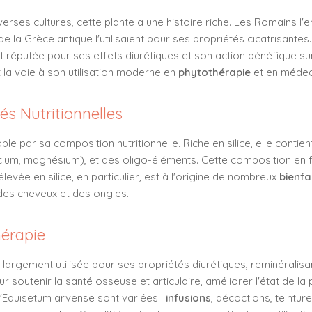
verses cultures, cette plante a une histoire riche. Les Romains l'
e la Grèce antique l'utilisaient pour ses propriétés cicatrisante
it réputée pour ses effets diurétiques et son action bénéfique sur 
la voie à son utilisation moderne en
phytothérapie
et en médeci
és Nutritionnelles
e par sa composition nutritionnelle. Riche en silice, elle conti
cium, magnésium), et des oligo-éléments. Cette composition en 
élevée en silice, en particulier, est à l'origine de nombreux
bienfa
des cheveux et des ongles.
hérapie
t largement utilisée pour ses propriétés diurétiques, reminéralisa
soutenir la santé osseuse et articulaire, améliorer l'état de la
'Equisetum arvense sont variées :
infusions
, décoctions, teintu