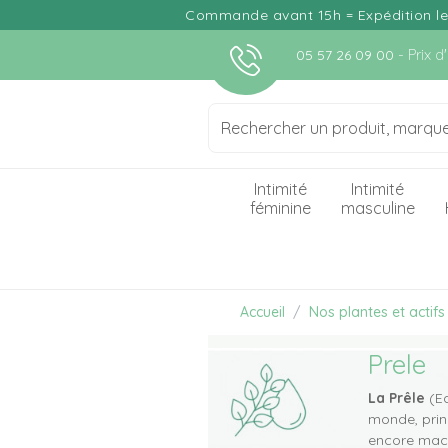
Commande avant 15h = Expédition le j
- Prix 
05 57 26 09 00
Intimité
Intimité
féminine
masculine
Accueil
Nos plantes et actifs
Prele
La Prêle
(Eq
monde, prin
encore macér