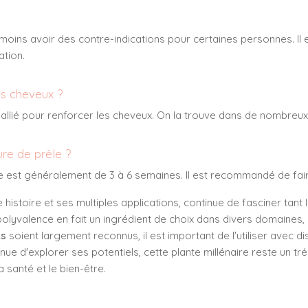
oins avoir des contre-indications pour certaines personnes. Il e
ation.
les cheveux ?
un allié pour renforcer les cheveux. On la trouve dans de nombreux 
re de prêle ?
le est généralement de 3 à 6 semaines. Il est recommandé de fai
 histoire et ses multiples applications, continue de fasciner tan
 polyvalence en fait un ingrédient de choix dans divers domaines,
ts
soient largement reconnus, il est important de l'utiliser avec 
nue d'explorer ses potentiels, cette plante millénaire reste un tré
 santé et le bien-être.