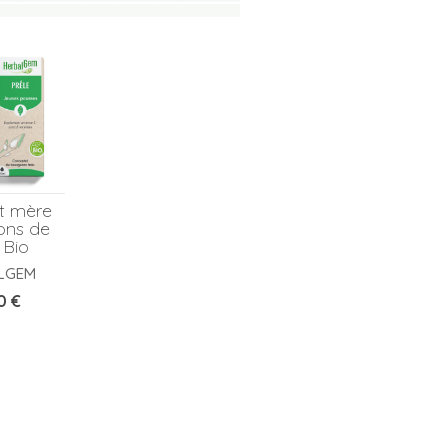
t mère
ons de
 Bio
LGEM
0 €