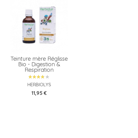
A
P
Teinture mère Réglisse
P
Bio - Digestion &
Respiration
HERBIOLYS
M
Prix
11,95 €