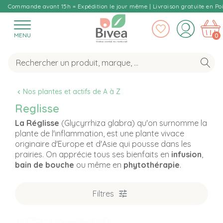
Commande avant 15h = Expédition le jour même | Livraison gratuite en Poi
MENU
0
Nos plantes et actifs de A à Z
Reglisse
La Réglisse
(Glycyrrhiza glabra) qu'on surnomme la
plante de l'inflammation, est une plante vivace
originaire d'Europe et d'Asie qui pousse dans les
prairies. On apprécie tous ses bienfaits en
infusion
,
bain de bouche
ou même en
phytothérapie
.
Filtres
T