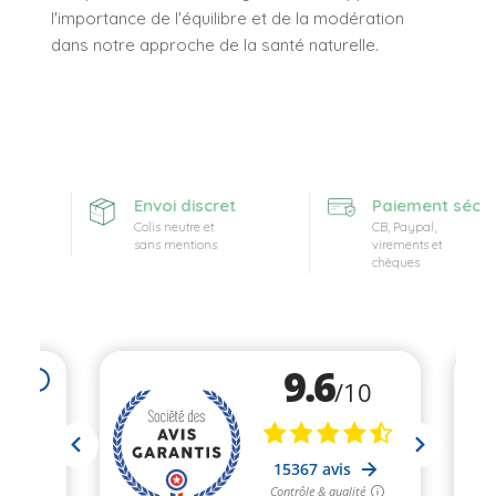
l'importance de l'équilibre et de la modération
dans notre approche de la santé naturelle.
te
Envoi discret
Paiement sécuri
Colis neutre et
CB, Paypal,
sans mentions
virements et
chèques