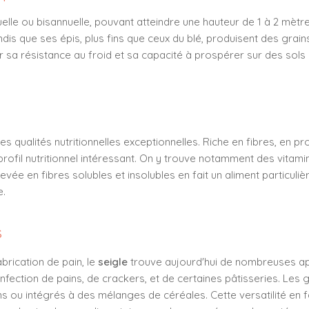
elle ou bisannuelle, pouvant atteindre une hauteur de 1 à 2 mètr
andis que ses épis, plus fins que ceux du blé, produisent des grai
ar sa résistance au froid et sa capacité à prospérer sur des sols 
s qualités nutritionnelles exceptionnelles. Riche en fibres, en pr
 profil nutritionnel intéressant. On y trouve notamment des vitami
evée en fibres solubles et insolubles en fait un aliment particuli
e.
s
abrication de pain, le
seigle
trouve aujourd'hui de nombreuses appl
fection de pains, de crackers, et de certaines pâtisseries. Les g
u intégrés à des mélanges de céréales. Cette versatilité en fai