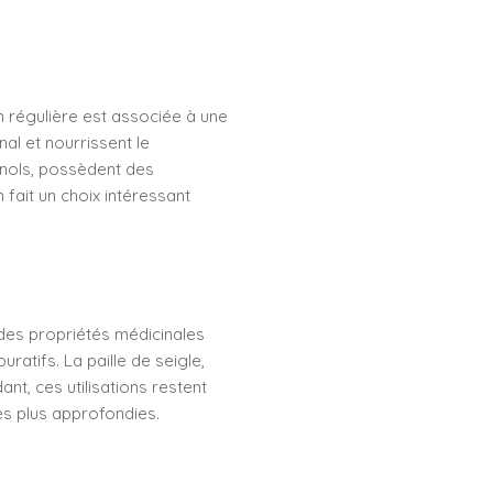
 régulière est associée à une
nal et nourrissent le
cinols, possèdent des
fait un choix intéressant
des propriétés médicinales
uratifs. La paille de seigle,
nt, ces utilisations restent
es plus approfondies.