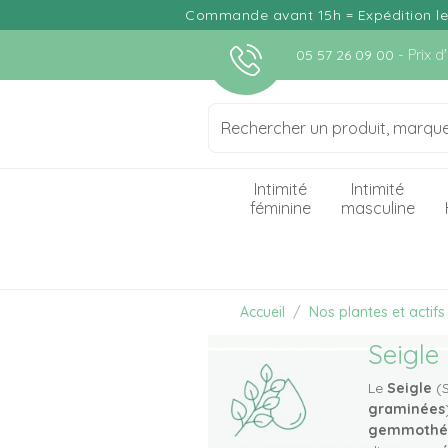
Commande avant 15h = Expédition le j
- Prix 
05 57 26 09 00
Intimité
Intimité
féminine
masculine
Accueil
Nos plantes et actifs
Seigle
Le
Seigle
(S
graminées
gemmothé