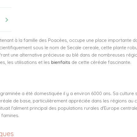
chevron_right
rtenant à la famille des Poacées, occupe une place importante dans
cientifiquement sous le nom de Secale cereale, cette plante rob
 offrant une alternative précieuse au blé dans de nombreuses régi
s, les utilisations et les
bienfaits
de cette céréale fascinante.
 graminée a été domestiquée il y a environ 6000 ans. Sa culture 
réale de base, particulièrement appréciée dans les régions au cl
uait l'aliment principal des populations rurales d'Europe centrale
s famines.
iques