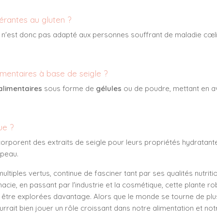
érantes au gluten ?
et n'est donc pas adapté aux personnes souffrant de maladie cœl
imentaires à base de seigle ?
limentaires
sous forme de
gélules
ou de poudre, mettant en a
ue ?
orporent des extraits de seigle pour leurs propriétés hydratant
 peau.
ultiples vertus, continue de fasciner tant par ses qualités nutrit
acie, en passant par l'industrie et la cosmétique, cette plante ro
à être explorées davantage. Alors que le monde se tourne de plus
ourrait bien jouer un rôle croissant dans notre alimentation et not