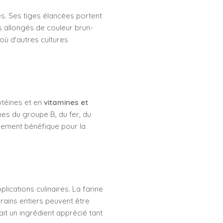
es. Ses tiges élancées portent
ns allongés de couleur brun-
où d'autres cultures
otéines et en
vitamines et
nes du groupe B, du fer, du
èrement bénéfique pour la
ications culinaires. La farine
rains entiers peuvent être
t un ingrédient apprécié tant