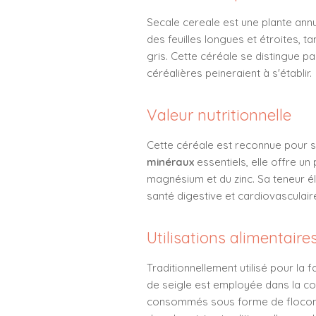
Secale cereale est une plante annu
des feuilles longues et étroites, t
gris. Cette céréale se distingue p
céréalières peineraient à s'établir.
Valeur nutritionnelle
Cette céréale est reconnue pour se
minéraux
essentiels, elle offre un
magnésium et du zinc. Sa teneur él
santé digestive et cardiovasculair
Utilisations alimentaire
Traditionnellement utilisé pour la f
de seigle est employée dans la con
consommés sous forme de flocons o