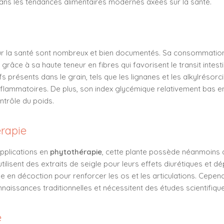
 dans les tendances alimentaires modernes axées sur la santé.
r la santé sont nombreux et bien documentés. Sa consommation
grâce à sa haute teneur en fibres qui favorisent le transit intesti
 présents dans le grain, tels que les lignanes et les alkylrésor
nflammatoires. De plus, son index glycémique relativement bas en 
ntrôle du poids.
érapie
pplications en
phytothérapie
, cette plante possède néanmoins 
tilisent des extraits de seigle pour leurs effets diurétiques et dép
ée en décoction pour renforcer les os et les articulations. Cependa
naissances traditionnelles et nécessitent des études scientifiqu
e