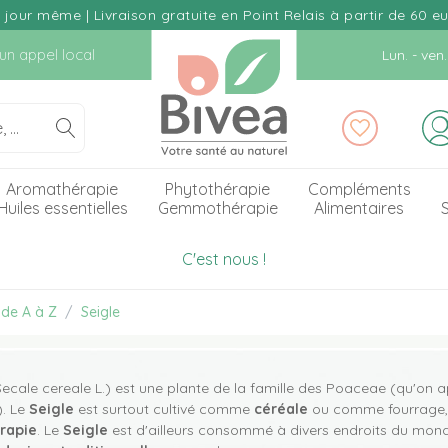
our même | Livraison gratuite en Point Relais à partir de 60 e
d'un appel local
Lun. - ve
Aromathérapie
Phytothérapie
Compléments
Huiles essentielles
Gemmothérapie
Alimentaires
S
C'est nous !
 de A à Z
Seigle
ecale cereale L.) est une plante de la famille des Poaceae (qu'on
). Le
Seigle
est surtout cultivé comme
céréale
ou comme fourrage, m
rapie
. Le
Seigle
est d'ailleurs consommé à divers endroits du mon