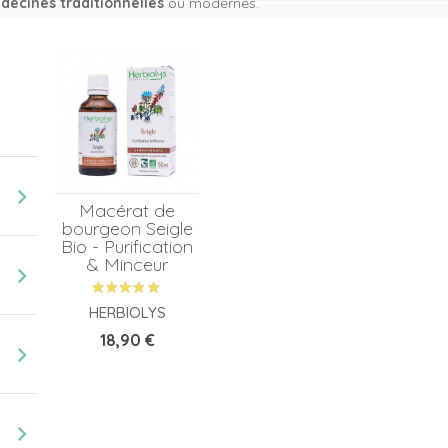
decines traditionnelles
ou modernes.
chevron_right
Macérat de
bourgeon Seigle
Bio - Purification
& Minceur
chevron_right
HERBIOLYS
Prix
18,90 €
chevron_right
chevron_right