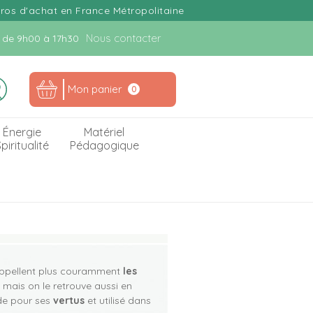
uros d'achat en France Métropolitaine
Nous contacter
n. de 9h00 à 17h30
Mon panier
0
Énergie
Matériel
piritualité
Pédagogique
 appellent plus couramment
les
ais on le retrouve aussi en
de pour ses
vertus
et utilisé dans