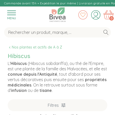
Commande avant 15h = Expédition le jour même | Livraison gratuite en Poi
MENU
0
Nos plantes et actifs de A à Z
Hibiscus
L'
Hibiscus
(Hibiscus sabdariffa), ou thé de l'Empire,
est une plante de la famille des Malvacées, et elle est
connue depuis l'Antiquité
, tout d'abord pour ses
vertus décoratives puis ensuite pour ses
propriétés
médicinales
. On le retrouve surtout sous forme
d'
infusion
ou de
tisane
.
Filtres