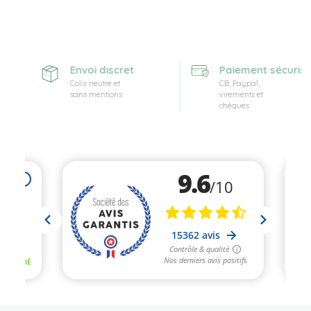
Envoi discret
Paiement sécurisé
Colis neutre et
CB, Paypal,
sans mentions
virements et
chèques