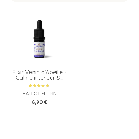
T
A
P
Elixir Venin d'Abeille -
M
Calme intérieur &...
BALLOT FLURIN
Prix
8,90 €