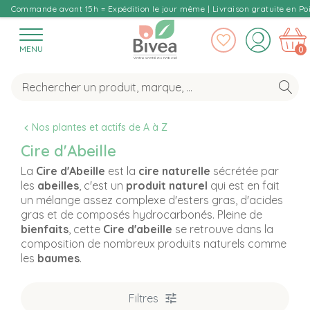
Commande avant 15h = Expédition le jour même | Livraison gratuite en Poi
MENU
0
Nos plantes et actifs de A à Z
Cire d'Abeille
La
Cire d'Abeille
est la
cire naturelle
sécrétée par
les
abeilles
, c'est un
produit naturel
qui est en fait
un mélange assez complexe d'esters gras, d'acides
gras et de composés hydrocarbonés. Pleine de
bienfaits
, cette
Cire d'abeille
se retrouve dans la
composition de nombreux produits naturels comme
les
baumes
.
Filtres