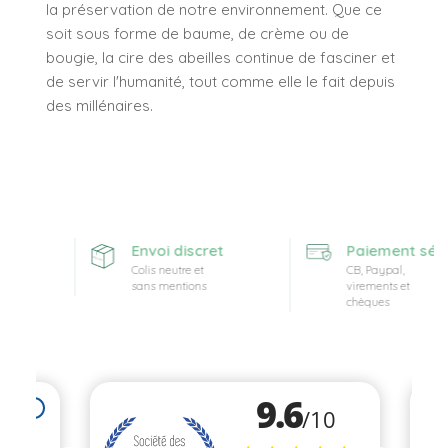
la préservation de notre environnement. Que ce
soit sous forme de baume, de crème ou de
bougie, la cire des abeilles continue de fasciner et
de servir l'humanité, tout comme elle le fait depuis
des millénaires.
erte
Envoi discret
Paiement sécur
Colis neutre et
CB, Paypal,
sans mentions
virements et
chèques