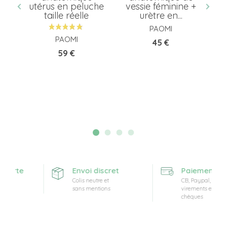
utérus en peluche
vessie féminine +
taille réelle
urètre en...
PAOMI
PAOMI
Prix
45 €
Prix
59 €
ferte
Envoi discret
Paiement sécu
Colis neutre et
CB, Paypal,
sans mentions
virements et
chèques