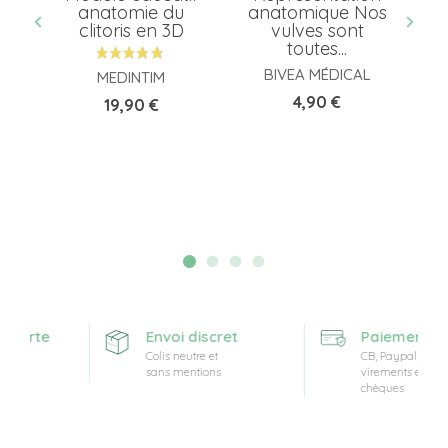
anatomie du
anatomique Nos
é
clitoris en 3D
vulves sont
toutes...
BIVEA MÉDICAL
MEDINTIM
Prix
4,90 €
Prix
19,90 €
fferte
Envoi discret
Paiement séc
Colis neutre et
CB, Paypal,
sans mentions
virements et
chèques