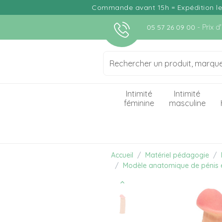
Commande avant 15h = Expédition le j
- Prix 
05 57 26 09 00
play_circle_outline
Intimité
Intimité
féminine
masculine
Accueil
Matériel pédagogie
Modèle anatomique de pénis é