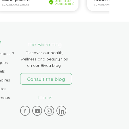
a
The Bivea blog
Discover our health,
-nous ?
wellness and beauty tips
ques
on our Bivea blog.
els
Consult the blog
aires
tes
Join us
-nous