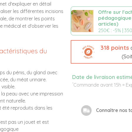
et d'expliquer en détail
aliser les différentes incisions
Offre sur l'a
pédagogique
cale, de montrer les points
articles)
e médical et d'observer les
250€ : -5% | 350
318
points
d
actéristiques du
(Soi
ps du pénis, du gland avec
Date de livraison estim
ée, du méat urinaire.
*
Commande avant 15h = Exp
 visible.
e la peau avec une impression
nt naturelle.
t été reproduits dans les
Connaître nos ta
est pas un jouet et est
dagogique