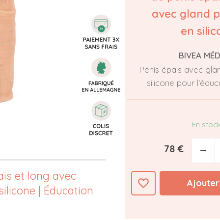
avec gland 
en sili
BIVEA MÉD
Pénis épais avec gl
silicone pour l'éduc
En stoc
78 €
−
is et long avec
favorite_border
Ajouter
ilicone | Éducation