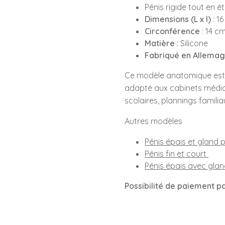
Pénis rigide tout en 
Dimensions (L x l)
: 1
Circonférence
: 14 c
Matière
: Silicone
Fabriqué en Allema
Ce modèle anatomique est
adapté aux cabinets médic
scolaires, plannings famili
Autres modèles
Pénis épais et gland 
Pénis fin et court
Pénis épais avec gla
Possibilité de paiement p