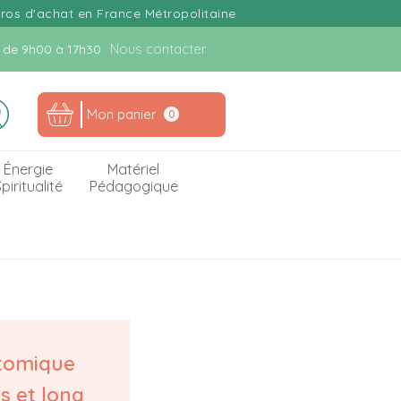
uros d'achat en France Métropolitaine
Nous contacter
n. de 9h00 à 17h30
Mon panier
0
Énergie
Matériel
piritualité
Pédagogique
tomique
s et long