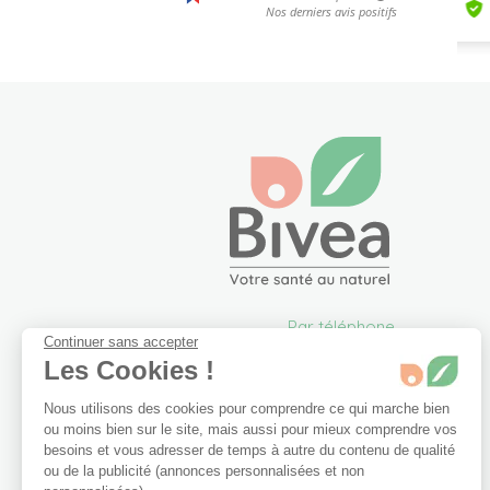
Par téléphone
Continuer sans accepter
05 57 26 09 00
Les Cookies !
info@bivea.com
Nous utilisons des cookies pour comprendre ce qui marche bien
6 rue du Solarium
ou moins bien sur le site, mais aussi pour mieux comprendre vos
33170 Gradignan
besoins et vous adresser de temps à autre du contenu de qualité
France Métropolitaine
ou de la publicité (annonces personnalisées et non
Du lundi au vendredi de