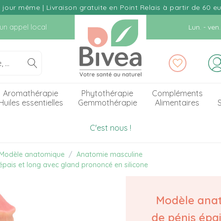
our même | Livraison gratuite en Point Relais à partir de 60 e
d'un appel local
Lun. - ve
Aromathérapie
Phytothérapie
Compléments
Huiles essentielles
Gemmothérapie
Alimentaires
S
C'est nous !
Modèle anatomique
Anatomie masculine
pais et long avec gland prononcé en silicone
Modèle ana
de pénis épai