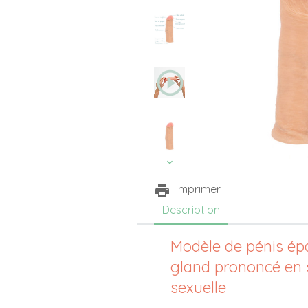
play_circle_outline
Imprimer
Description
Modèle de pénis épa
gland prononcé en s
sexuelle