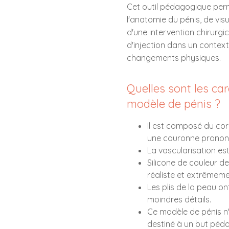
Cet outil pédagogique perm
l'anatomie du pénis, de visu
play_circle_outline
d'une intervention chirurgi
d'injection dans un context
changements physiques.
Quelles sont les car
modèle de pénis ?
Il est composé du cor
une couronne prononc
La vascularisation est
Silicone de couleur d
réaliste et extrêmeme
Les plis de la peau on
moindres détails.
Ce modèle de pénis n'
destiné à un but pé