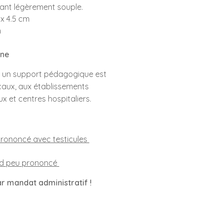
étant légèrement souple.
6 x 4.5 cm
m
gne
 un support pédagogique est
aux, aux établissements
aux et centres hospitaliers.
prononcé avec testicules
nd peu prononcé
ar mandat administratif !