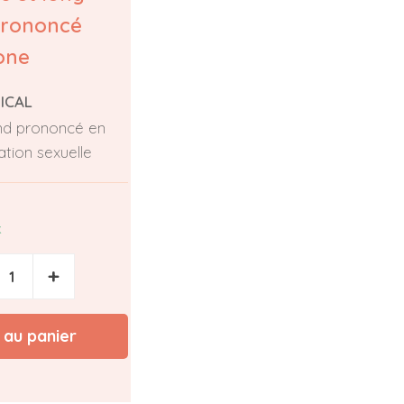
prononcé
cone
ICAL
and prononcé en
ation sexuelle
k
+
 au panier