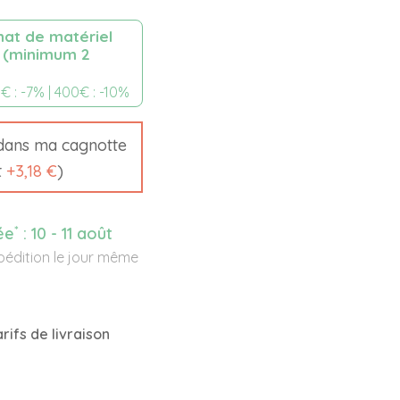
chat de matériel
 (minimum 2
€ : -7% | 400€ : -10%
ans ma cagnotte
t
+
3,18 €
)
*
ée
:
10 - 11 août
édition le jour même
rifs de livraison