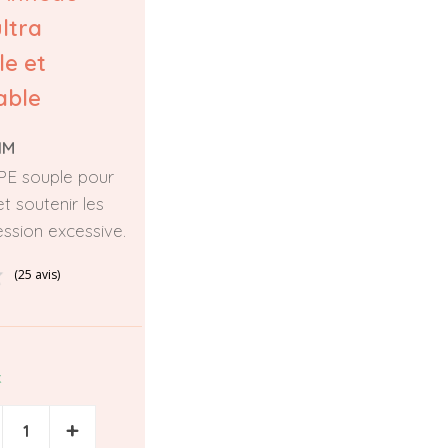
ltra
le et
able
IM
PE souple pour
 et soutenir les
ssion excessive.
(25 avis)
k
+