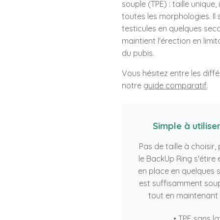
souple (TPE) : taille unique, 
toutes les morphologies. Il 
testicules en quelques seco
maintient l'érection en limi
du pubis.
Vous hésitez entre les diff
notre
guide comparatif
.
Simple à utilise
Pas de taille à choisir,
le BackUp Ring s'étire 
en place en quelques 
est suffisamment soup
tout en maintenant 
• TPE sans la