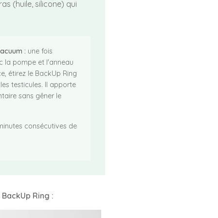
as (huile, silicone) qui
vacuum :
une fois
ec la pompe et l'anneau
ce, étirez le BackUp Ring
les testicules. Il apporte
taire sans gêner le
inutes consécutives de
u BackUp Ring :