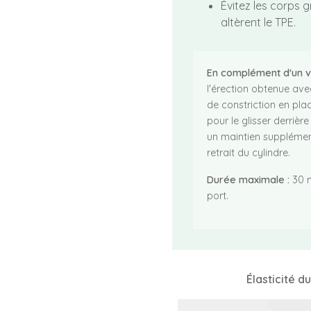
Évitez les corps gr
altèrent le TPE.
En complément d'un 
l'érection obtenue av
de constriction en pla
pour le glisser derrière 
un maintien supplémen
retrait du cylindre.
Durée maximale :
30 m
port.
Élasticité d