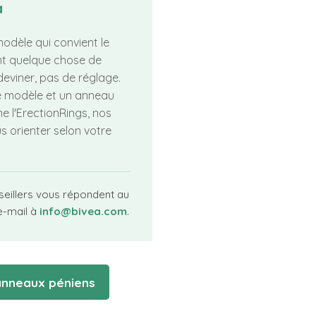
a
odèle qui convient le
nt quelque chose de
 deviner, pas de réglage.
ce modèle et un anneau
me l'ErectionRings, nos
s orienter selon votre
seillers vous répondent au
e-mail à
info@bivea.com
.
 anneaux péniens