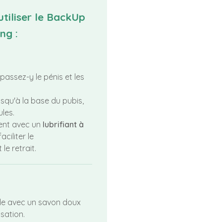
tiliser le BackUp
ng :
 passez-y le pénis et les
jusqu'à la base du pubis,
ules.
ment avec un
lubrifiant à
aciliter le
le retrait.
ède avec un savon doux
sation.