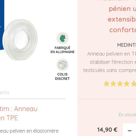
pénien u
extensib
confort
MEDINT
Anneau pelvien en T
stabiliser l'érection
testicules sans compre
ients
tim : Anneau
En stoc
en TPE
14,90 €
−
eau pelvien en élastomère