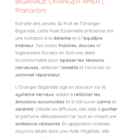
BIGARADE ORANGER AMER |
Pranarôm
Extraite des zestes du fruit de l’Oranger
Bigarade, cette Huile Essentielle précieuse est
une invitation à la
détente
et à l’
équilibre
intérieur
. Ses notes
fraîches
,
douces
et
légèrement florales en font une alliée
incontournable pour
apaiser les tensions
nerveuses
, atténuer l’
anxiété
et favoriser un
sommeil réparateur
.
L’Oranger Bigarade agit en douceur sur le
système nerveux
, aidant à
relâcher les
émotions accumulées
et à retrouver
calme
et
sérénité
. Utilisée en diffusion, elle aide à
purifier
et parfume délicatement l’air tout en créant une
ambiance relaxante
. En application cutanée,
toujours diluée dans une Huile Végétale, elle