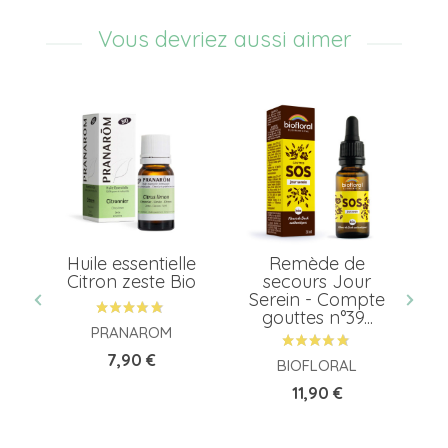
Vous devriez aussi aimer
Huile essentielle
Remède de
O
ir
Citron zeste Bio
secours Jour
o
Serein - Compte
gouttes n°39...
PRANAROM
Prix
7,90 €
BIOFLORAL
Prix
11,90 €