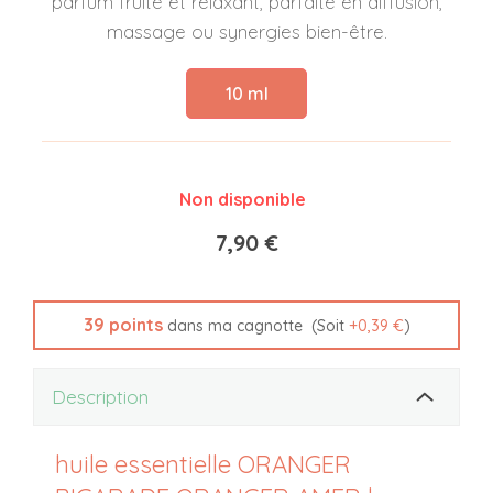
parfum fruité et relaxant, parfaite en diffusion,
massage ou synergies bien-être.
10 ml
Non disponible
7,90 €
39
points
(Soit
+
0,39 €
)
dans ma cagnotte
Description
huile essentielle ORANGER