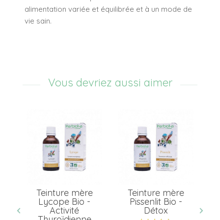
alimentation variée et équilibrée et à un mode de
vie sain.
Vous devriez aussi aimer
Teinture mère
Teinture mère
ir
Lycope Bio -
Pissenlit Bio -
a
o
Activité
Détox
Thyroïdienne