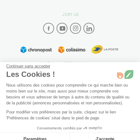
Join us
Paiement 100% sécurisé
Continuer sans accepter
Les Cookies !
Nous utilisons des cookies pour comprendre ce qui marche bien ou
moins bien sur le site, mais aussi pour mieux comprendre vos
besoins et vous adresser de temps à autre du contenu de qualité ou
de la publicité (annonces personnalisées et non personnalisées).
Plan du site
Mentions légales
Conditions générales de vente
Pour modifier vos préférences par la suite, cliquez sur le lien
Archives
Accessibilité: partiellement conforme (94%)
50 ml
Non disponible
'Préférences de cookies' situé dans le pied de page.
Préférences de cookies
Consentements certifiés par
Ajouter au panier
11,90 €
© 2026 Bivea. Tous les droits sont réservés
Paramètres
J'accepte