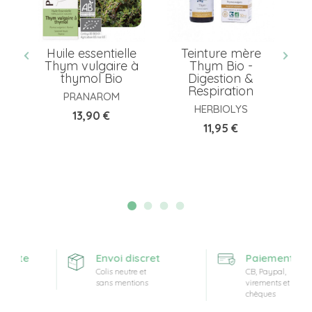
nt
Huile essentielle
Teinture mère
G
Thym vulgaire à
Thym Bio -
j
thymol Bio
Digestion &
Respiration
PRANAROM
HERBIOLYS
Prix
13,90 €
Prix
11,95 €
ferte
Envoi discret
Paiement sécu
Colis neutre et
CB, Paypal,
sans mentions
virements et
chèques