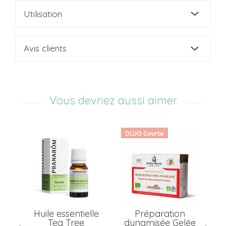
Utilisation
Avis clients
Vous devriez aussi aimer
DLUO Courte
er
Huile essentielle
Préparation
7
Tea Tree
dynamisée Gelée