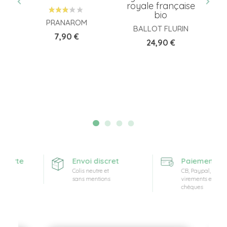
...
royale française
bio
PRANAROM
BALLOT FLURIN
Prix
7,90 €
Prix
24,90 €
fferte
Envoi discret
Paiement séc
Colis neutre et
CB, Paypal,
sans mentions
virements et
chèques