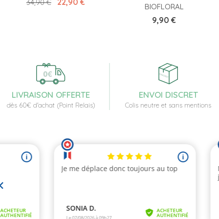
Prix de base
Prix
22,90 €
34,90 €
BIOFLORAL
Prix
9,90 €
LIVRAISON OFFERTE
ENVOI DISCRET
dès 60€ d'achat (Point Relais)
Colis neutre et sans mentions