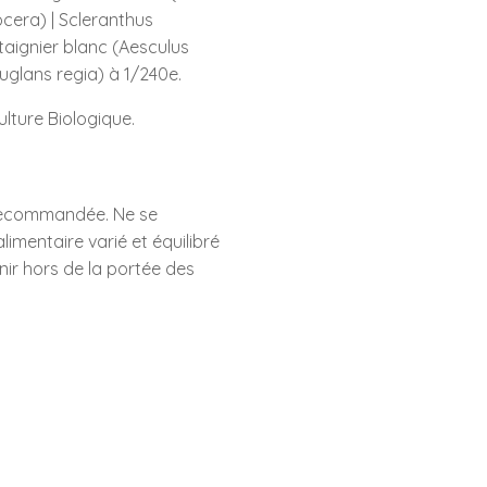
cera) | Scleranthus
taignier blanc (Aesculus
glans regia) à 1/240e.
ulture Biologique.
recommandée. Ne se
limentaire varié et équilibré
enir hors de la portée des