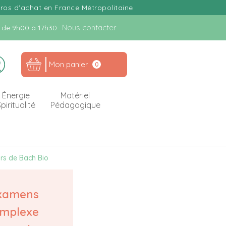
uros d'achat en France Métropolitaine
Nous contacter
n. de 9h00 à 17h30
Mon panier
0
Énergie
Matériel
piritualité
Pédagogique
rs de Bach Bio
Examens
omplexe