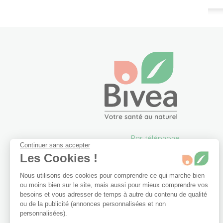
Par téléphone
Continuer sans accepter
05 57 26 09 00
Les Cookies !
info@bivea.com
Nous utilisons des cookies pour comprendre ce qui marche bien
6 rue du Solarium
ou moins bien sur le site, mais aussi pour mieux comprendre vos
33170 Gradignan
besoins et vous adresser de temps à autre du contenu de qualité
France Métropolitaine
ou de la publicité (annonces personnalisées et non
Du lundi au vendredi de
personnalisées).
09h00 à 17h30.