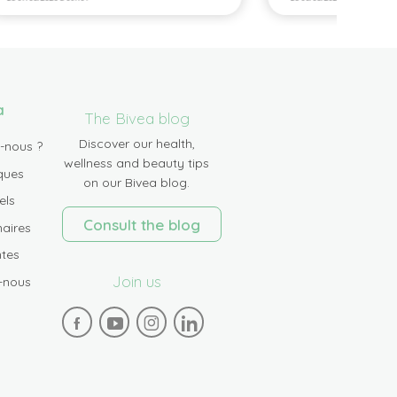
a
The Bivea blog
Discover our health,
-nous ?
wellness and beauty tips
ques
on our Bivea blog.
els
Consult the blog
aires
tes
Join us
-nous