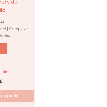
eurs de
io
RAL
cool | Complexe
tudes
ible
€
 au panier