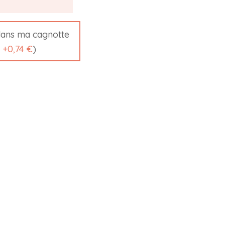
ans ma cagnotte
t
+
0,74 €
)