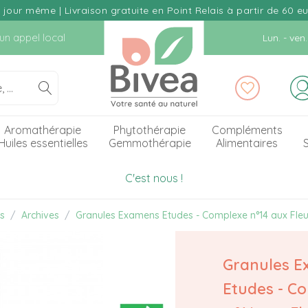
our même | Livraison gratuite en Point Relais à partir de 60 e
d'un appel local
Lun. - ve
Aromathérapie
Phytothérapie
Compléments
Huiles essentielles
Gemmothérapie
Alimentaires
S
C'est nous !
es
Archives
Granules Examens Etudes - Complexe n°14 aux Fleu
Granules 
Etudes - C