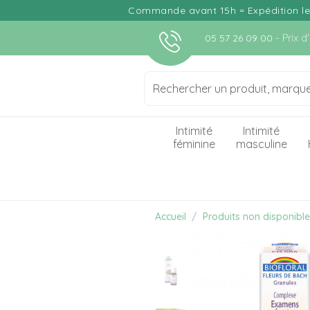
Commande avant 15h = Expédition le j
- Prix 
05 57 26 09 00
Intimité
Intimité
féminine
masculine
Accueil
Produits non disponibl