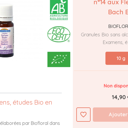
n°14 aux Fl
Bach B
BIOFLO
Granules Bio sans al
Examens, é
10 g
Non dispon
14,90 
ns, études Bio en
favorite_border
Ajouter
 élaborées par Biofloral dans