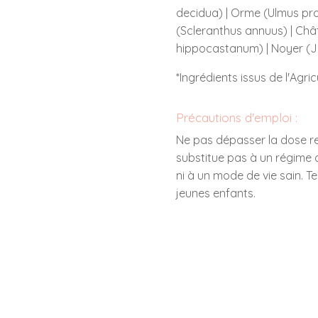
decidua) | Orme (Ulmus pro
(Scleranthus annuus) | Châ
hippocastanum) | Noyer (Ju
*Ingrédients issus de l'Agric
Précautions d'emploi :
Ne pas dépasser la dose 
substitue pas à un régime a
ni à un mode de vie sain. T
jeunes enfants.