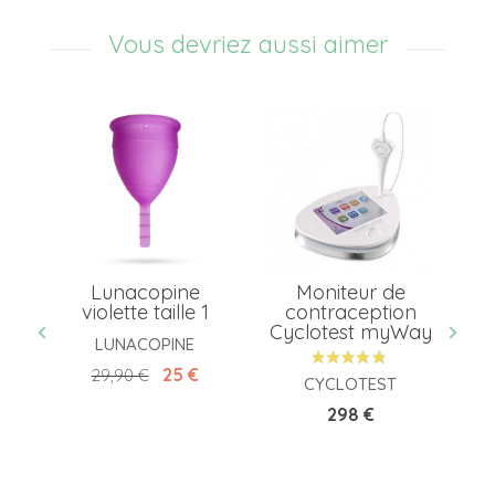
Vous devriez aussi aimer
e
Lunacopine
Moniteur de
T
té
violette taille 1
contraception
Cyclotest myWay
c
LUNACOPINE
ime
Prix de base
Prix
25 €
29,90 €
CYCLOTEST
Prix
298 €