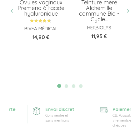
Ovules vaginaux
Teinture mère
-
Premeno à l'acide
Alchémille
hyaluronique
commune Bio -
Cycle...
HERBIOLYS
BIVEA MÉDICAL
Prix
11,95 €
Prix
14,90 €
fferte
Envoi discret
Paiement séc
t
Colis neutre et
CB, Paypal,
sans mentions
virements et
chèques