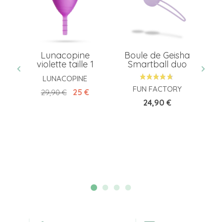
Lunacopine
Boule de Geisha
-
violette taille 1
Smartball duo
LUNACOPINE
FUN FACTORY
Prix de base
Prix
25 €
29,90 €
Prix
24,90 €