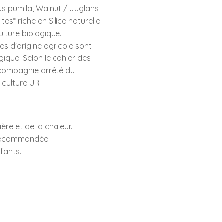
us pumila, Walnut / Juglans
tes* riche en Silice naturelle.
ulture biologique.
s d'origine agricole sont
ogique. Selon le cahier des
compagnie arrêté du
iculture UR.
ière et de la chaleur.
recommandée.
fants.