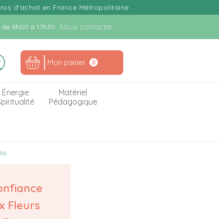
uros d'achat en France Métropolitaine
Nous contacter
n. de 9h00 à 17h30
Mon panier
0
Énergie
Matériel
piritualité
Pédagogique
io
onfiance
 Fleurs