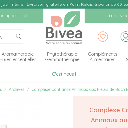
our même | Livraison gratuite en Point Relais à partir de 60 e
d'un appel local
Lun. - ve
Aromathérapie
Phytothérapie
Compléments
Huiles essentielles
Gemmothérapie
Alimentaires
S
C'est nous !
es
Archives
Complexe Confiance Animaux aux Fleurs de Bach B
Complexe C
Animaux aux