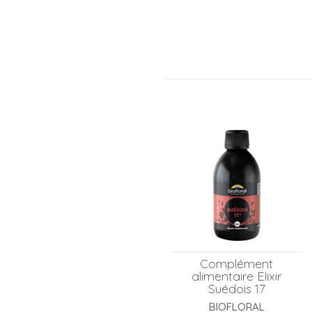
Complément
alimentaire Elixir
Suédois 17
BIOFLORAL