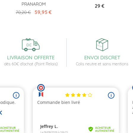
PRANAROM
Prix
29 €
Prix de base
Prix
59,95 €
70,20 €
LIVRAISON OFFERTE
ENVOI DISCRET
dès 60€ d'achat (Point Relais)
Colis neutre et sans mentions