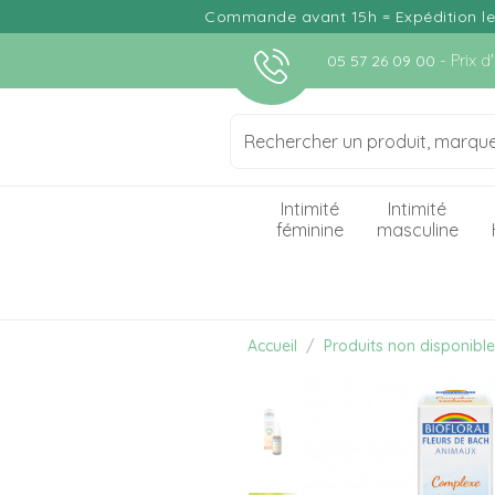
Commande avant 15h = Expédition le j
- Prix 
05 57 26 09 00
Intimité
Intimité
féminine
masculine
Accueil
Produits non disponibl