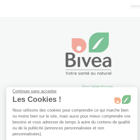
Par téléphone
Continuer sans accepter
05 57 26 09 00
Les Cookies !
info@bivea.com
Nous utilisons des cookies pour comprendre ce qui marche bien
6 rue du Solarium
ou moins bien sur le site, mais aussi pour mieux comprendre vos
33170 Gradignan
besoins et vous adresser de temps à autre du contenu de qualité
France Métropolitaine
ou de la publicité (annonces personnalisées et non
Du lundi au vendredi de
personnalisées).
09h00 à 17h30.