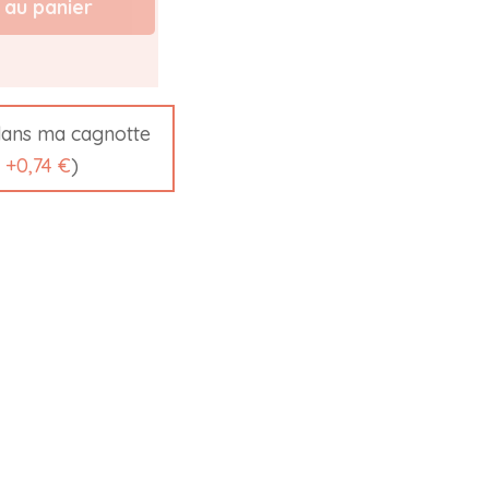
 au panier
ans ma cagnotte
t
+
0,74 €
)