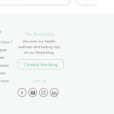
a
The Bivea blog
Discover our health,
-nous ?
wellness and beauty tips
ques
on our Bivea blog.
els
Consult the blog
aires
tes
Join us
-nous