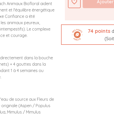
favorite_border
Ajouter
ch Animaux Biofloral aident
nt et l'équilibre énergétique
xe Confiance a été
 les animaux peureux,
 intempestifs). Le complexe
74
points
d
ce et courage.
(Soi
r, directement dans la bouche
inets) + 4 gouttes dans la
endant 1 à 4 semaines ou
.
'eau de source aux Fleurs de
 originale (Aspen / Populus
dua, Mimulus / Mimulus