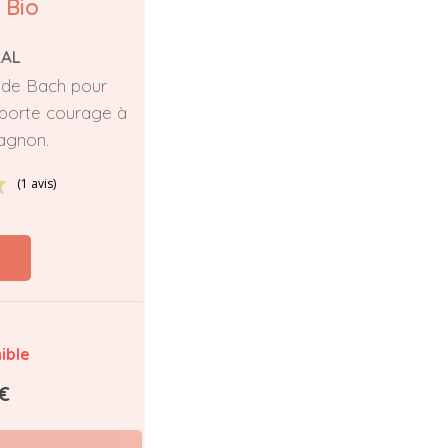
 Bio
RAL
 de Bach pour
porte courage à
agnon.
(1 avis)
ible
€