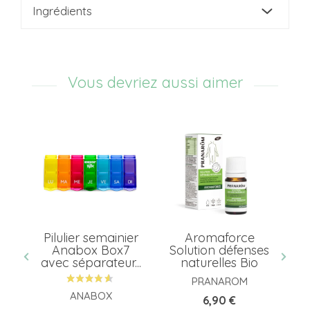
Ingrédients
Vous devriez aussi aimer
Pilulier semainier
Aromaforce
Anabox Box7
Solution défenses
Co
avec séparateur...
naturelles Bio
A
PRANAROM
ANABOX
Prix
6,90 €