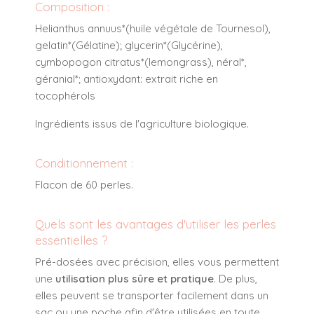
Composition :
Helianthus annuus*(huile végétale de Tournesol),
gelatin*(Gélatine); glycerin*(Glycérine),
cymbopogon citratus*(lemongrass), néral*,
géranial*; antioxydant: extrait riche en
tocophérols
Ingrédients issus de l'agriculture biologique.
Conditionnement :
Flacon de 60 perles.
Quels sont les avantages d'utiliser les perles
essentielles ?
Pré-dosées avec précision, elles vous permettent
une
utilisation plus sûre et pratique
. De plus,
elles peuvent se transporter facilement dans un
sac ou une poche afin d'être utilisées en toute