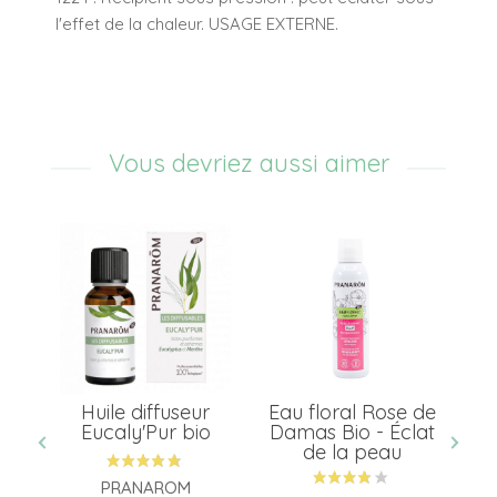
l'effet de la chaleur. USAGE EXTERNE.
Vous devriez aussi aimer
our
Huile diffuseur
Eau floral Rose de
H
rs
Eucaly'Pur bio
Damas Bio - Éclat
de la peau
PRANAROM