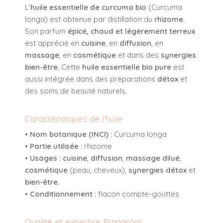
L’
huile essentielle de curcuma bio
(
Curcuma
longa
) est obtenue par distillation du
rhizome
.
Son parfum
épicé, chaud et légèrement terreux
est apprécié en
cuisine
, en
diffusion
, en
massage
, en
cosmétique
et dans des
synergies
bien-être
. Cette
huile essentielle bio pure
est
aussi intégrée dans des préparations
détox
et
des soins de beauté naturels.
Caractéristiques de l’huile
•
Nom botanique (INCI)
:
Curcuma longa
•
Partie utilisée
: rhizome
•
Usages
:
cuisine
,
diffusion
,
massage dilué
,
cosmétique
(peau, cheveux),
synergies détox
et
bien-être
.
•
Conditionnement
: flacon compte-gouttes
Qualité et expertise Pranarôm