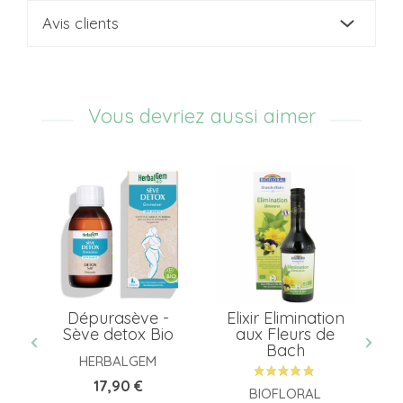
Avis clients
Vous devriez aussi aimer
Dépurasève -
Elixir Elimination
-
Sève detox Bio
aux Fleurs de
a
Bach
HERBALGEM
Prix
17,90 €
BIOFLORAL