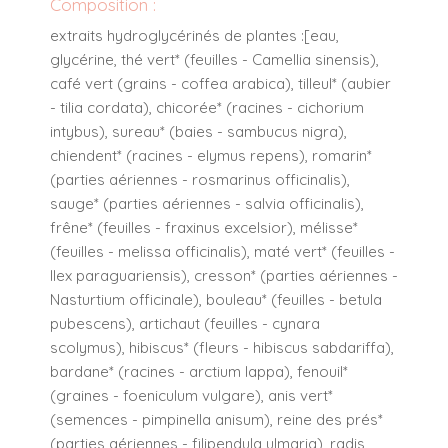
Composition :
extraits hydroglycérinés de plantes :[eau,
glycérine, thé vert* (feuilles - Camellia sinensis),
café vert (grains - coffea arabica), tilleul* (aubier
- tilia cordata), chicorée* (racines - cichorium
intybus), sureau* (baies - sambucus nigra),
chiendent* (racines - elymus repens), romarin*
(parties aériennes - rosmarinus officinalis),
sauge* (parties aériennes - salvia officinalis),
frêne* (feuilles - fraxinus excelsior), mélisse*
(feuilles - melissa officinalis), maté vert* (feuilles -
Ilex paraguariensis), cresson* (parties aériennes -
Nasturtium officinale), bouleau* (feuilles - betula
pubescens), artichaut (feuilles - cynara
scolymus), hibiscus* (fleurs - hibiscus sabdariffa),
bardane* (racines - arctium lappa), fenouil*
(graines - foeniculum vulgare), anis vert*
(semences - pimpinella anisum), reine des prés*
(parties aériennes - filipendula ulmaria), radis