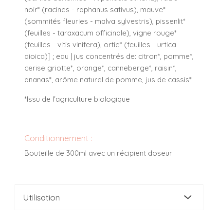
noir* (racines - raphanus sativus), mauve*
(sommités fleuries - malva sylvestris), pissenlit*
(feuilles - taraxacum officinale), vigne rouge*
(feuilles - vitis vinifera), ortie* (feuilles - urtica
dioica)] ; eau | jus concentrés de: citron*, pomme*,
cerise griotte*, orange*, canneberge*, raisin*,
ananas*, arôme naturel de pomme, jus de cassis*
*Issu de l'agriculture biologique
Conditionnement :
Bouteille de 300ml avec un récipient doseur.
Utilisation