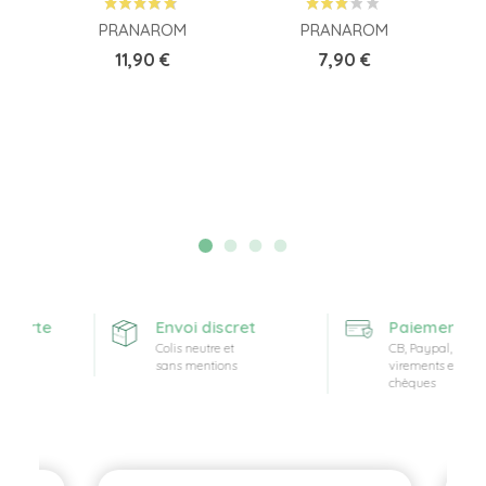
PRANAROM
PRANAROM
Prix
Prix
11,90 €
7,90 €
fferte
Envoi discret
Paiement séc
Colis neutre et
CB, Paypal,
sans mentions
virements et
chèques