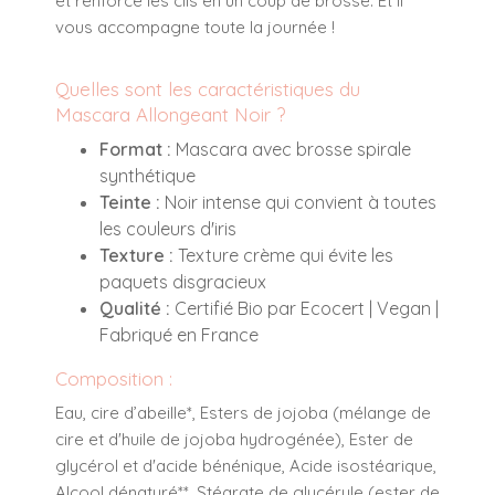
et renforce les cils en un coup de brosse. Et il
vous accompagne toute la journée !
Quelles sont les caractéristiques du
Mascara Allongeant Noir ?
Format :
Mascara avec brosse spirale
synthétique
Teinte :
Noir intense qui convient à toutes
les couleurs d'iris
Texture :
Texture crème qui évite les
paquets disgracieux
Qualité :
Certifié Bio par Ecocert | Vegan |
Fabriqué en France
Composition :
Eau, cire d’abeille*, Esters de jojoba (mélange de
cire et d'huile de jojoba hydrogénée), Ester de
glycérol et d'acide bénénique, Acide isostéarique,
Alcool dénaturé**, Stéarate de glycéryle (ester de