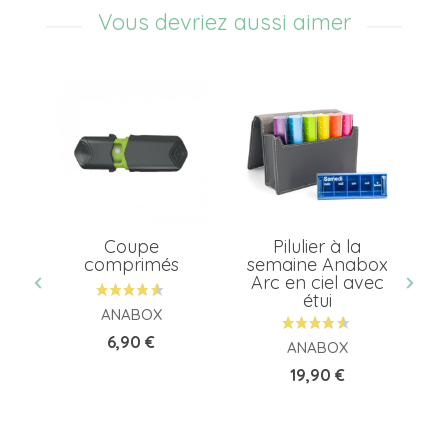
Vous devriez aussi aimer
el
Coupe
Pilulier à la
et
comprimés
semaine Anabox
Arc en ciel avec
étui
ANABOX
Prix
6,90 €
ANABOX
Prix
19,90 €