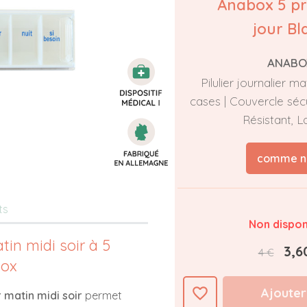
Anabox 5 pr
jour Bl
ANABO
Pilulier journalier mat
cases | Couvercle séc
Résistant, L
comme n
ts
Non dispon
atin midi soir à 5
3,6
4 €
box
favorite_border
Ajouter
r matin midi soir
permet