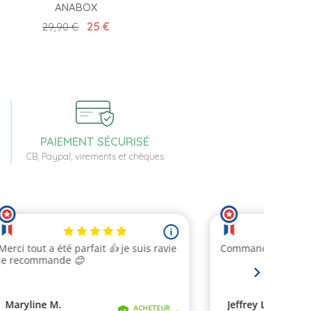
ANABOX
Prix de base
Prix
25 €
29,90 €
PAIEMENT SÉCURISÉ
CB, Paypal, virements et chèques