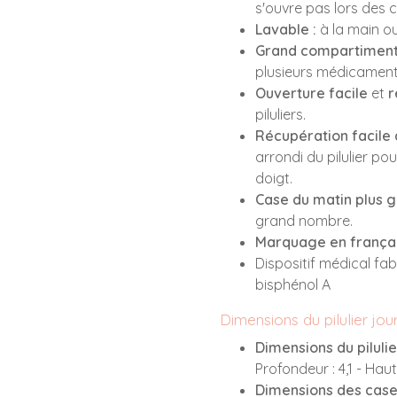
s'ouvre pas lors des 
Lavable :
à la main ou
Grand compartimen
plusieurs médicament
Ouverture facile
et
r
piluliers.
Récupération facil
arrondi du pilulier po
doigt.
Case du matin plus 
grand nombre.
Marquage en frança
Dispositif médical fa
bisphénol A
Dimensions du pilulier jour
Dimensions du piluli
Profondeur : 4,1 - Haut
Dimensions des cas