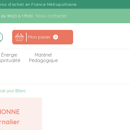
uros d'achat en France Métropolitaine
Nous contacter
n. de 9h00 à 17h30
Mon panier
0
Énergie
Matériel
piritualité
Pédagogique
par jour Blanc
IONNE
urnalier