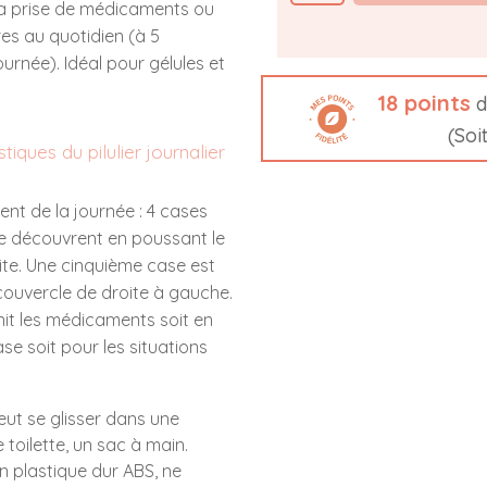
 la prise de médicaments ou
es au quotidien (à 5
urnée). Idéal pour gélules et
18
points
d
(Soi
tiques du pilulier journalier
t de la journée : 4 cases
i se découvrent en poussant le
te. Une cinquième case est
couvercle de droite à gauche.
nit les médicaments soit en
e soit pour les situations
 peut se glisser dans une
toilette, un sac à main.
n plastique dur ABS, ne