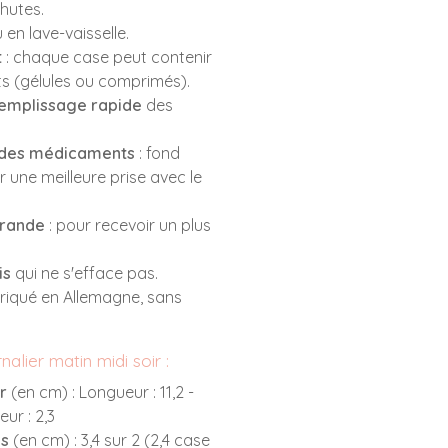
chutes.
 en lave-vaisselle.
t
: chaque case peut contenir
s (gélules ou comprimés).
emplissage rapide
des
e des médicaments
: fond
ur une meilleure prise avec le
grande
: pour recevoir un plus
is
qui ne s'efface pas.
briqué en Allemagne, sans
nalier matin midi soir :
er
(en cm) : Longueur : 11,2 -
eur : 2,3
es
(en cm) : 3,4 sur 2 (2,4 case