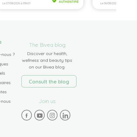
a
The Bivea blog
Discover our health,
-nous ?
wellness and beauty tips
ques
on our Bivea blog.
els
Consult the blog
aires
tes
Join us
-nous