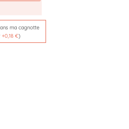
ans ma cagnotte
t
+
0,18 €
)