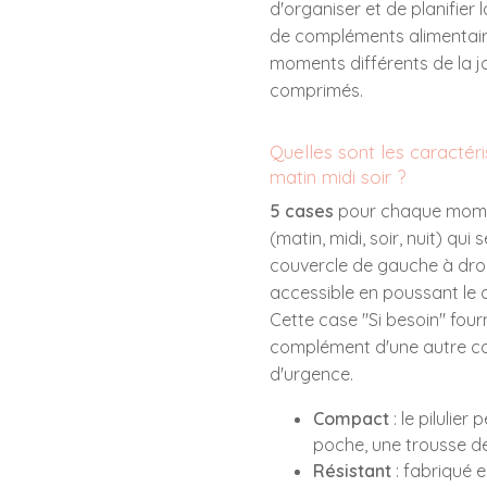
d'organiser et de planifier
de compléments alimentair
moments différents de la jo
comprimés.
Quelles sont les caractéris
matin midi soir ?
5 cases
pour chaque momen
(matin, midi, soir, nuit) qu
couvercle de gauche à droi
accessible en poussant le 
Cette case "Si besoin" four
complément d'une autre cas
d'urgence.
Compact
: le pilulier
poche, une trousse de 
Résistant
: fabriqué e