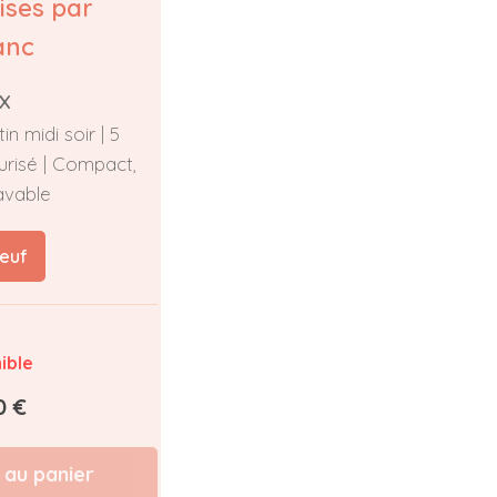
ises par
anc
X
in midi soir | 5
urisé | Compact,
avable
euf
ible
0 €
 au panier