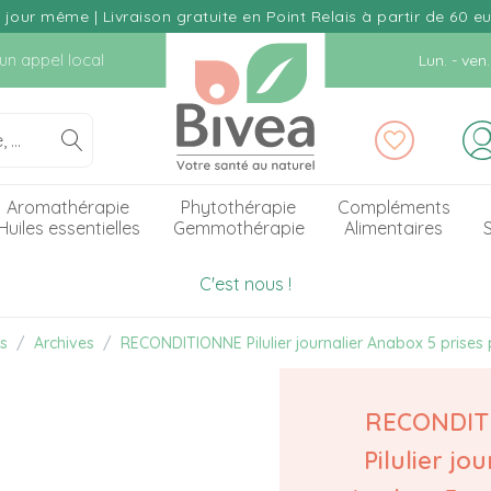
our même | Livraison gratuite en Point Relais à partir de 60 e
d'un appel local
Lun. - ve
Aromathérapie
Phytothérapie
Compléments
Huiles essentielles
Gemmothérapie
Alimentaires
S
C'est nous !
es
Archives
RECONDITIONNE Pilulier journalier Anabox 5 prises 
RECONDIT
Pilulier jo