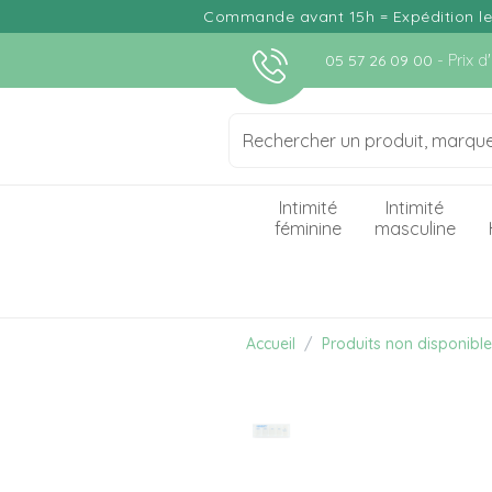
Commande avant 15h = Expédition le j
- Prix 
05 57 26 09 00
Intimité
Intimité
féminine
masculine
Accueil
Produits non disponibl