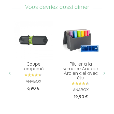
Vous devriez aussi aimer
el
Coupe
Pilulier à la
et
comprimés
semaine Anabox
Arc en ciel avec
étui
ANABOX
Prix
6,90 €
ANABOX
Prix
19,90 €