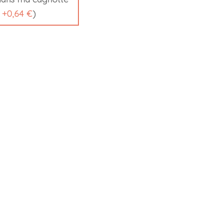
t
+
0,64 €
)