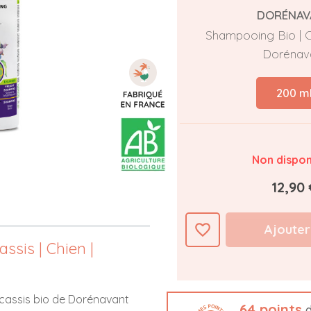
DORÉNAV
Shampooing Bio | Ca
Dorénav
200 m
Non dispon
12,90 
favorite_border
Ajouter
ssis | Chien |
 cassis bio de Dorénavant
64
points
d