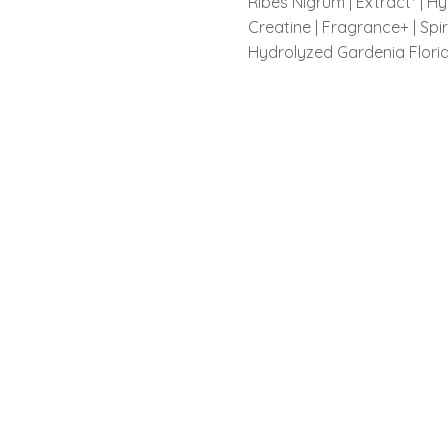
Ribes Nigrum | Extract* | H
Creatine | Fragrance+ | Spiru
Hydrolyzed Gardenia Flori