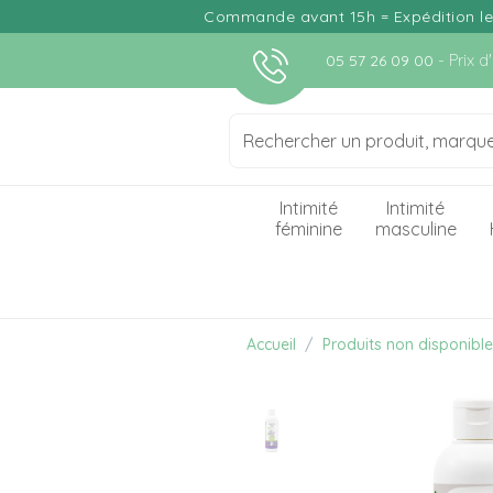
Commande avant 15h = Expédition le j
- Prix 
05 57 26 09 00
Intimité
Intimité
féminine
masculine
Accueil
Produits non disponibl