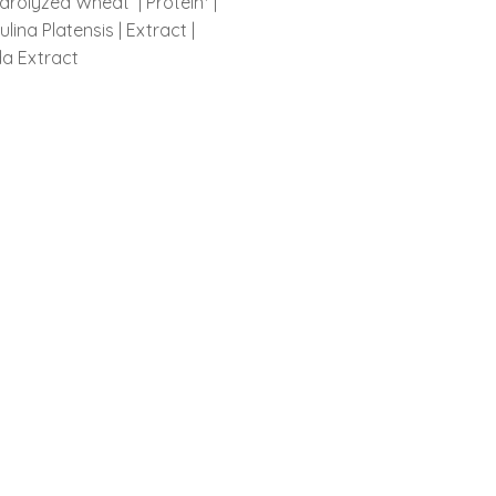
ydrolyzed Wheat | Protein* |
lina Platensis | Extract |
da Extract