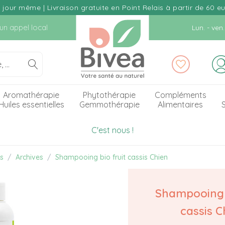
our même | Livraison gratuite en Point Relais à partir de 60 e
d'un appel local
Lun. - ve
Aromathérapie
Phytothérapie
Compléments
Huiles essentielles
Gemmothérapie
Alimentaires
S
C'est nous !
es
Archives
Shampooing bio fruit cassis Chien
Shampooing b
cassis C