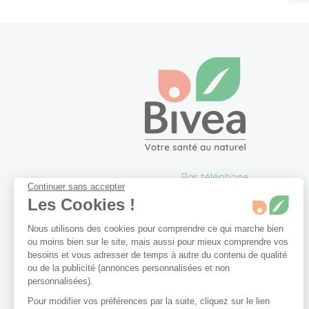
Par téléphone
Continuer sans accepter
05 57 26 09 00
Les Cookies !
info@bivea.com
Nous utilisons des cookies pour comprendre ce qui marche bien
6 rue du Solarium
ou moins bien sur le site, mais aussi pour mieux comprendre vos
33170 Gradignan
besoins et vous adresser de temps à autre du contenu de qualité
France Métropolitaine
ou de la publicité (annonces personnalisées et non
Du lundi au vendredi de
personnalisées).
09h00 à 17h30.
Pour modifier vos préférences par la suite, cliquez sur le lien