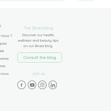
a
The Bivea blog
Discover our health,
-nous ?
wellness and beauty tips
ques
on our Bivea blog.
els
Consult the blog
aires
tes
Join us
-nous