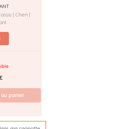
ANT
ssis | Chien |
ant
l
ible
€
 au panier
ans ma cagnotte