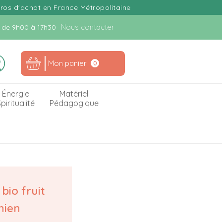
uros d'achat en France Métropolitaine
Nous contacter
n. de 9h00 à 17h30
Mon panier
0
Énergie
Matériel
piritualité
Pédagogique
io fruit
hien