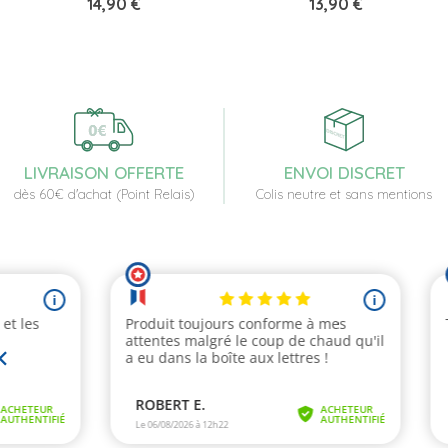
Prix
Prix
14,90 €
13,90 €
LIVRAISON OFFERTE
ENVOI DISCRET
dès 60€ d'achat (Point Relais)
Colis neutre et sans mentions